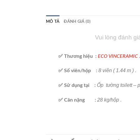
MÔ TẢ
ĐÁNH GIÁ (0)
Vui lòng đánh gi
✅ Thương hiệu :
ECO VINCERAMIC
8 viên ( 1.44 m ) .
✅ Số viên/hộp :
Ốp tường toilett 
✅ Sử dụng tại
:
28 kg/hộp .
✅ Cân nặng :