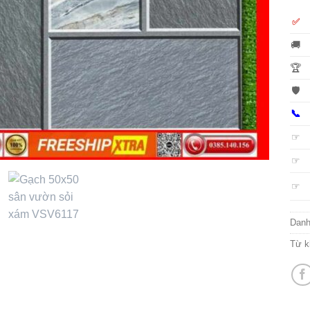
✅
🚚
🏆
🛡️
📞
☞
☞
☞
Dan
Từ k