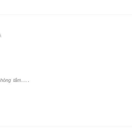
á
.
– phòng tắm….
.