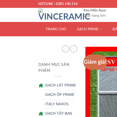
Chuyển
HOTLINE : 0385.140.156
đến
Kho Miền Nam
Giao hàng tỉnh
nội
dung
TRANG CHỦ
GẠCH PRIME
Đ
Giảm giá!
DANH MỤC SẢN
PHẨM
GẠCH LÁT PRIME
GẠCH ỐP PRIME
ITALY NAXOS
GẠCH TÂY BAN