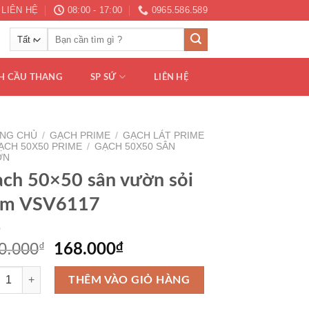
LIÊN HỆ
08:00 - 17:00
0965.586.589
Tìm
kiếm:
H CẦU THANG
SP SỨ
LIÊN HỆ
NG CHỦ
/
GẠCH PRIME
/
GẠCH LÁT PRIME
ẠCH 50X50 PRIME
/
GẠCH 50X50 SÂN
ỜN
ch 50×50 sân vườn sỏi
ám VSV6117
0.000
₫
₫
168.000
 50x50 sân vườn sỏi xám VSV6117 số lượng
THÊM VÀO GIỎ HÀNG