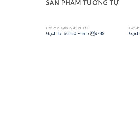
SẢN PHẨM TƯƠNG TỰ
GẠCH 50X50 SÂN VƯỜN
GẠCH
Gạch lát 50×50 Prime 9749
Gạch