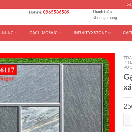
0965586589
Thanh toán
Hotline:
Khi nhận hàng
Á NUNG
GẠCH MOSAIC
INFINITY XSTONE
GẠC
TRA
/
G
VƯ
Gạ
x
25
Gạch