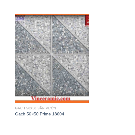
GẠCH 50X50 SÂN VƯỜN
GẠCH 50X50 SÂN VƯỜ
Gạch 50×50 Prime 18604
Gạch lát 50×50 Pri