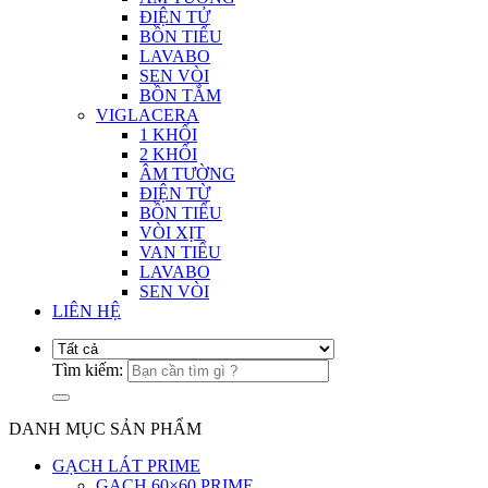
ĐIỆN TỬ
BỒN TIỂU
LAVABO
SEN VÒI
BỒN TẮM
VIGLACERA
1 KHỐI
2 KHỐI
ÂM TƯỜNG
ĐIỆN TỪ
BỒN TIỂU
VÒI XỊT
VAN TIỂU
LAVABO
SEN VÒI
LIÊN HỆ
Tìm kiếm:
DANH MỤC SẢN PHẨM
GẠCH LÁT PRIME
GẠCH 60×60 PRIME