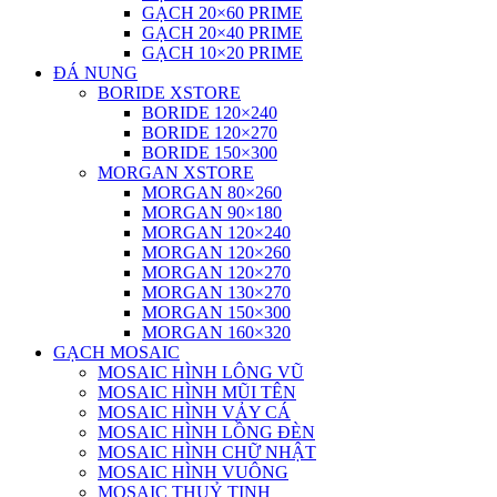
GẠCH 20×60 PRIME
GẠCH 20×40 PRIME
GẠCH 10×20 PRIME
ĐÁ NUNG
BORIDE XSTORE
BORIDE 120×240
BORIDE 120×270
BORIDE 150×300
MORGAN XSTORE
MORGAN 80×260
MORGAN 90×180
MORGAN 120×240
MORGAN 120×260
MORGAN 120×270
MORGAN 130×270
MORGAN 150×300
MORGAN 160×320
GẠCH MOSAIC
MOSAIC HÌNH LÔNG VŨ
MOSAIC HÌNH MŨI TÊN
MOSAIC HÌNH VẢY CÁ
MOSAIC HÌNH LỒNG ĐÈN
MOSAIC HÌNH CHỮ NHẬT
MOSAIC HÌNH VUÔNG
MOSAIC THUỶ TINH