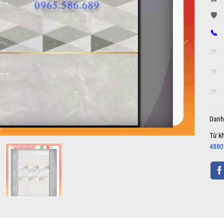
🛡️
📞
☞
☞
☞
Danh
Từ k
4880