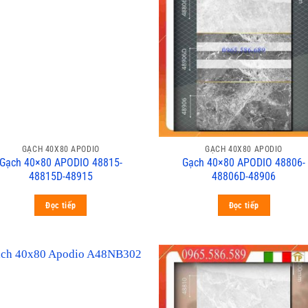
GẠCH 40X80 APODIO
GẠCH 40X80 APODIO
Gạch 40×80 APODIO 48815-
Gạch 40×80 APODIO 48806-
48815D-48915
48806D-48906
Đọc tiếp
Đọc tiếp