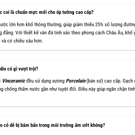
c coi là chuẩn mực mới cho ốp tường cao cấp?
hước lớn hơn khổ thông thường, giúp giảm thiểu 25% số lượng đường
g đãng. Với thiết kế vân đá tinh xảo theo phong cách Châu Âu, khổ
 và có chiều sâu hơn.
o có gì vượt trội?
i
Vinceramic
đều sử dụng xương
Porcelain
(bán sứ) cao cấp. Gạch 
ăng chống thấm nước gần như tuyệt đối. Điều này giúp ngăn chặn tì
o có dễ bị bám bẩn trong môi trường ẩm ướt không?