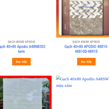
GẠCH 40X80 APODIO
GẠCH 40X80 APODIO
ạch 40×80 Apodio A48NB302
Gạch 40×80 APODIO 48810-
kem
48810D-48910
Đọc tiếp
Đọc tiếp