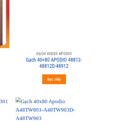
GẠCH 40X80 APODIO
Gạch 40×80 APODIO 48812-
48812D-48912
Đọc tiếp