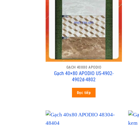
GẠCH 40X80 APODIO
Gạch 40×80 APODIO US-4902-
4902d-4802
Đọc tiếp