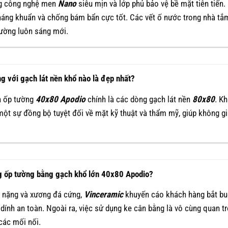
g công nghệ men
Nano
siêu mịn và lớp phủ bảo vệ bề mặt tiên tiế
kháng khuẩn và chống bám bẩn cực tốt. Các vết ố nước trong nhà tắ
ường luôn sáng mới.
g với gạch lát nền khổ nào là đẹp nhất?
ch ốp tường
40x80 Apodio
chính là các dòng gạch lát nền
80x80
. K
một sự đồng bộ tuyệt đối về mặt kỹ thuật và thẩm mỹ, giúp không g
ông ốp tường bằng gạch khổ lớn 40x80 Apodio?
 nặng và xương đá cứng,
Vinceramic
khuyến cáo khách hàng bắt bu
ính an toàn. Ngoài ra, việc sử dụng ke cân bằng là vô cùng quan t
các mối nối.