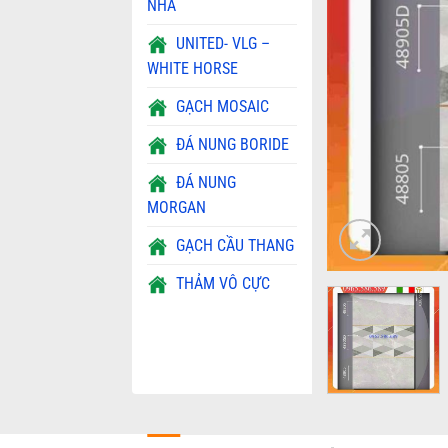
NHA
UNITED- VLG –
WHITE HORSE
GẠCH MOSAIC
ĐÁ NUNG BORIDE
ĐÁ NUNG
MORGAN
GẠCH CẦU THANG
THẢM VÔ CỰC