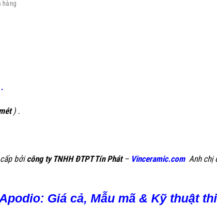
a hàng
.
 mét
)
.
 cấp bởi
công ty TNHH ĐTPT Tín Phát
–
Vinceramic.com
Anh chị 
Apodio: Giá cả, Mẫu mã & Kỹ thuật th