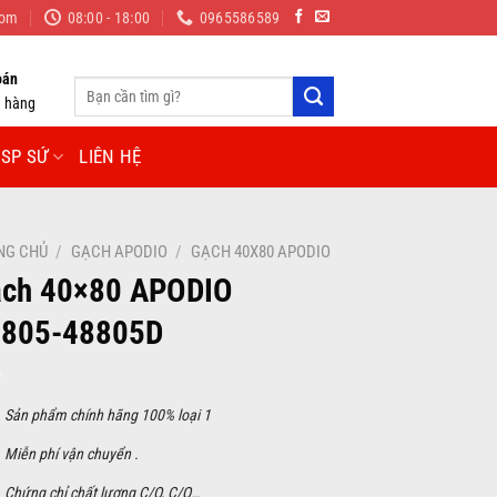
com
08:00 - 18:00
0965586589
oán
Tìm
n hàng
kiếm:
SP SỨ
LIÊN HỆ
NG CHỦ
/
GẠCH APODIO
/
GẠCH 40X80 APODIO
ch 40×80 APODIO
8805-48805D
S
ản phẩm chính hãng 100% loại 1
Miễn phí vận chuyển .
Chứng chỉ chất lượng C/O, C/Q…