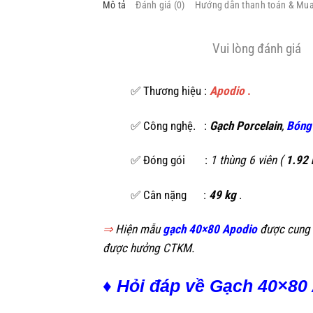
Mô tả
Đánh giá (0)
Hướng dẫn thanh toán & Mu
Vui lòng đánh giá
✅ Thương hiệu :
Apodio
.
✅ Công nghệ. :
Gạch Porcelain
,
Bóng
✅ Đóng gói :
1 thùng 6 viên (
1.92
✅ Cân nặng :
49 kg
.
⇒
Hiện mẫu
gạch 40×80 Apodio
được cung
được hưởng CTKM.
♦ Hỏi đáp về Gạch 40×80 