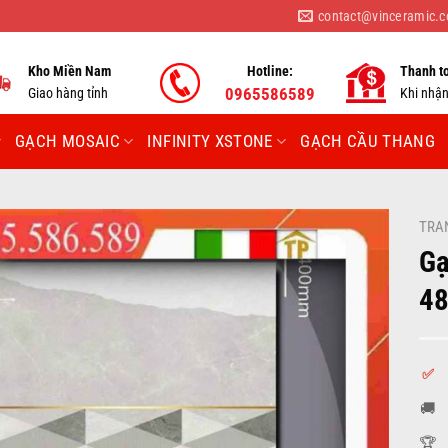
contact@vinceramic.
Kho Miền Nam
Hotline:
Thanh t
Giao hàng tỉnh
0965586589
Khi nhậ
GẠCH MOSAIC
INFINITY XSTONE
GẠCH CẦU THANG
TRA
Gạ
4
✅
🚚
🏆