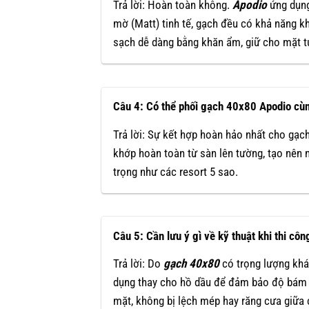
Trả lời: Hoàn toàn không.
Apodio
ứng dụn
mờ (Matt) tinh tế, gạch đều có khả năng 
sạch dễ dàng bằng khăn ẩm, giữ cho mặt t
Câu 4: Có thể phối gạch 40x80 Apodio cùn
Trả lời: Sự kết hợp hoàn hảo nhất cho gạ
khớp hoàn toàn từ sàn lên tường, tạo nên 
trọng như các resort 5 sao.
Câu 5: Cần lưu ý gì về kỹ thuật khi thi c
Trả lời: Do
gạch 40x80
có trọng lượng khá
dụng thay cho hồ dầu để đảm bảo độ bám d
mặt, không bị lệch mép hay răng cưa giữa 