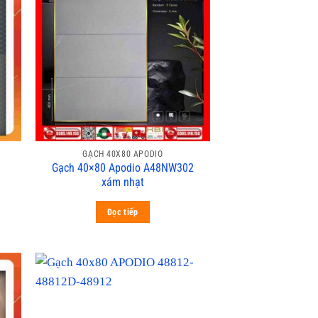
GẠCH 40X80 APODIO
Gạch 40×80 Apodio A48NW302
xám nhạt
Đọc tiếp