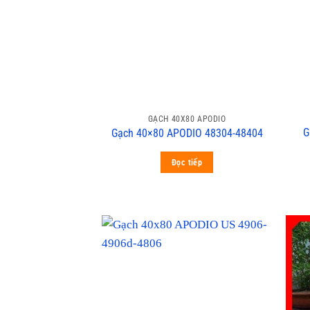
GẠCH 40X80 APODIO
G
Gạch 40×80 APODIO 48304-48404
Đọc tiếp