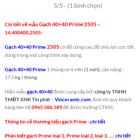
5/5 - (1 bình chọn)
Gạch 40×40 Prime 2505
Chi tiết về mẫu
–
14.400400.2505 :
2505
Gạch 40×40 Prime
có độ cứng cao, độ chịu lực cực tốt,
dùng trong mọi công trình xây dựng.
Gạch 40×40 Prime
1 thùng có 4 viên
(1 mét),
cân nặng :
17.5
kg / thùng
Hiện mẫu
gạch 40×40
được cung cấp bởi
công ty TNHH
TMĐT XNK Tín phát
–
Vinceramic.com
Anh chị quý khách
hàng liên hệ
0965.586.589
để được hưởng CTKM.
Thông tin về thương hiệu gạch Prime :
chi tiết
Phân biệt gạch Prime loại 1, Prime loại 2, loại 3…..:
chi tiết