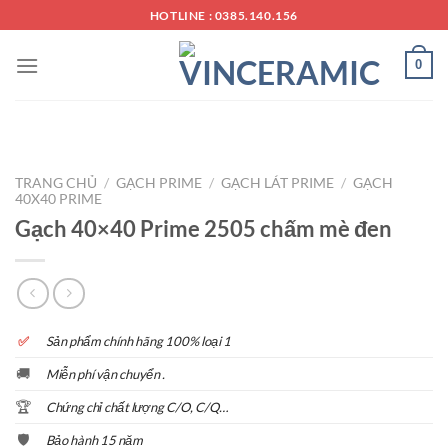
Chuyển
HOTLINE : 0385.140.156
đến
nội
0
dung
TRANG CHỦ
/
GẠCH PRIME
/
GẠCH LÁT PRIME
/
GẠCH
40X40 PRIME
Gạch 40×40 Prime 2505 chấm mè đen
✅
S
ản phẩm chính hãng 100% loại 1
🚚
Miễn phí vận chuyển .
🏆
Chứng chỉ chất lượng C/O, C/Q…
🛡️
Bảo hành 15 năm