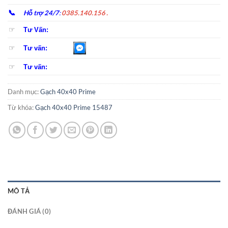
📞
Hỗ trợ 24/7
:
0385.140.156 .
☞
Tư Vấn:
☞
Tư vấn:
☞
Tư vấn:
Danh mục:
Gạch 40x40 Prime
Từ khóa:
Gạch 40x40 Prime 15487
MÔ TẢ
ĐÁNH GIÁ (0)