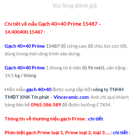
Vui lòng đánh giá
Gạch 40×40 Prime 15487
Chi tiết về mẫu
–
14.400400.15487 :
Gạch 40×40 Prime
15487
độ cứng cao, độ chịu lực cực tốt,
dùng trong mọi công trình xây dựng.
Gạch 40×40 Prime
1 thùng có 6 viên
(0.96 mét),
cân nặng :
14.5
kg / thùng
Hiện mẫu
gạch 40×40
được cung cấp bởi
công ty TNHH
TMĐT XNK Tín phát
–
Vinceramic.com
Anh chị quý khách
hàng liên hệ
0965.586.589
để được hưởng CTKM.
Thông tin về thương hiệu gạch Prime :
chi tiết
Phân biệt gạch Prime loại 1, Prime loại 2, loại 3…..:
chi tiết :