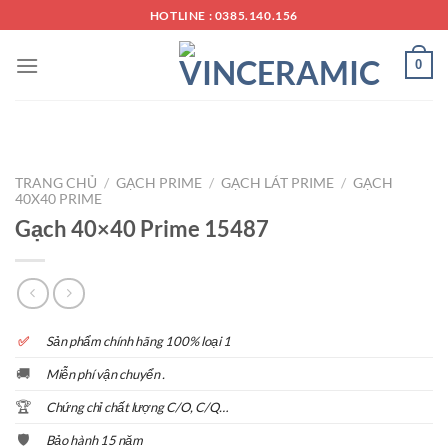
Chuyển
HOTLINE : 0385.140.156
đến
nội
0
dung
TRANG CHỦ
/
GẠCH PRIME
/
GẠCH LÁT PRIME
/
GẠCH
40X40 PRIME
Gạch 40×40 Prime 15487
✅
S
ản phẩm chính hãng 100% loại 1
🚚
Miễn phí vận chuyển .
🏆
Chứng chỉ chất lượng C/O, C/Q…
🛡️
Bảo hành 15 năm