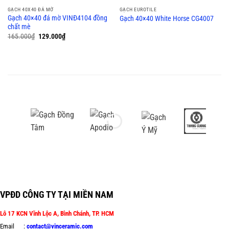
GẠCH 40X40 ĐÁ MỜ
GẠCH EUROTILE
Gạch 40×40 đá mờ VINĐ4104 đồng
Gạch 40×40 White Horse CG4007
chất mè
165.000
₫
129.000
₫
VPĐD CÔNG TY TẠI MIỀN NAM
Lô 17 KCN Vĩnh Lộc A, Bình Chánh, TP. HCM
Email :
contact@vinceramic.com