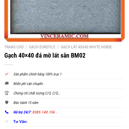
TRANG CHỦ
/
GẠCH EUROTILE
/
GẠCH LÁT 40X40 WHITE HORSE
Gạch 40×40 đá mờ lát sân BM02
✅
S
ản phẩm chính hãng 100% loại 1
🚚
Miễn phí vận chuyển .
🏆
Chứng chỉ chất lượng C/O, C/Q…
🛡️
Bảo hành 15 năm
📞
Hỗ trợ 24/7
:
0385.140.156 .
☞
Tư Vấn: