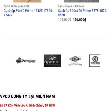
GẠCH 30X60 MÀU KEM
GẠCH 30X60 MÀU XÁM
Gạch ốp 30×60 Prime 17325-17326-
Gạch ốp 300×600 Prime 8578-8579-
17327
8580
194.000
₫
150.000
₫
VPĐD CÔNG TY TẠI MIỀN NAM
Lô 17 KCN Vĩnh Lộc A, Bình Chánh, TP. HCM