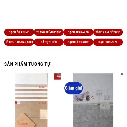
DANH MỤC SẢN PHẨM :
GẠCH ỐP PRIME
TRANG TRÍ-MOSAIC
GẠCH TERRAZZO
TÔNG XÁM BÊ TÔNG
HỒ BƠI-BAR-KARAOKE
ĐÁ TỰ NHIÊN
GẠCH LÁT PRIME
GẠCH BIG-SIZE
SẢN PHẨM TƯƠNG TỰ
Giảm giá!