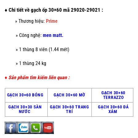
♦ Chi tiết về gạch ốp 30×60 mã 29020-29021 :
»
Thương hiệu:
Prime
» Công nghệ:
men matt.
» 1 thùng 8 viên (1.44 mét)
» 1 thùng 24 kg
♦ Sản phẩm tìm kiếm liên quan :
GẠCH 30×60
GẠCH 30×60 BÓNG
GẠCH 30×60 MỜ
TERRAZZO
GẠCH 30×30 SÀN
GẠCH 30×60 TRANG
GẠCH 30×60 ĐÁ
NƯỚC
TRÍ
XÁM