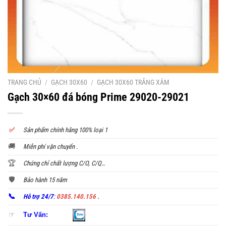
TRANG CHỦ
/
GẠCH 30X60
/
GẠCH 30X60 TRẮNG XÁM
Gạch 30×60 đá bóng Prime 29020-29021
✅
S
ản phẩm chính hãng 100% loại 1
🚚
Miễn phí vận chuyển .
🏆
Chứng chỉ chất lượng C/O, C/Q…
🛡️
Bảo hành 15 năm
📞
Hỗ trợ 24/7
:
0385.140.156 .
☞
Tư Vấn: