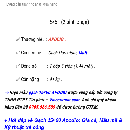
Hướng dẫn thanh toán & Mua hàng
5/5 - (2 bình chọn)
✅ Thương hiệu :
APODIO
.
✅ Công nghệ :
Gạch Porcelain,
Matt .
✅ Đóng gói :
1 hộp 6 viên (1.44 mét) .
✅ Cân nặng :
41
kg
.
⇒
Hiện mẫu
gạch 15×90 APODIO
được cung cấp bởi công ty
TNHH ĐTPT Tín phát –
Vinceramic.com
Anh chị quý khách
hàng liên hệ
0965.586.589
để được hưởng CTKM.
♦ Hỏi đáp về Gạch 15×90 Apodio: Giá cả, Mẫu mã &
Kỹ thuật thi công