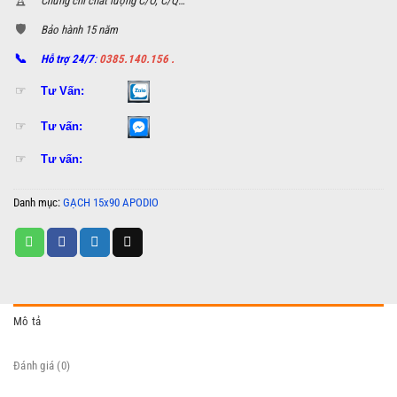
🏆
Chứng chỉ chất lượng C/O, C/Q…
🛡️
Bảo hành 15 năm
📞
Hỗ trợ 24/7
:
0385.140.156 .
☞
Tư Vấn:
☞
Tư vấn:
☞
Tư vấn:
Danh mục:
GẠCH 15x90 APODIO
Mô tả
Đánh giá (0)