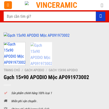
Chuyển
đến
Tìm
nội
kiếm:
dung
TRANG CHỦ
/
GẠCH APODIO
/
GẠCH 15X90 APODIO
Gạch 15×90 APODIO Mộc AP091973002
✅
S
ản phẩm chính hãng 100% loại 1
🚚
Miễn phí vận chuyển .