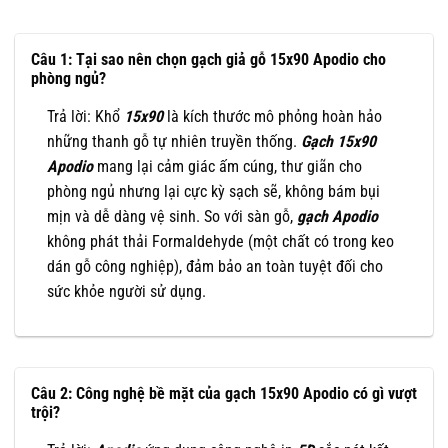
Câu 1: Tại sao nên chọn gạch giả gỗ 15x90 Apodio cho
phòng ngủ?
Trả lời: Khổ
15x90
là kích thước mô phỏng hoàn hảo
những thanh gỗ tự nhiên truyền thống.
Gạch 15x90
Apodio
mang lại cảm giác ấm cúng, thư giãn cho
phòng ngủ nhưng lại cực kỳ sạch sẽ, không bám bụi
mịn và dễ dàng vệ sinh. So với sàn gỗ,
gạch Apodio
không phát thải Formaldehyde (một chất có trong keo
dán gỗ công nghiệp), đảm bảo an toàn tuyệt đối cho
sức khỏe người sử dụng.
Câu 2: Công nghệ bề mặt của gạch 15x90 Apodio có gì vượt
trội?