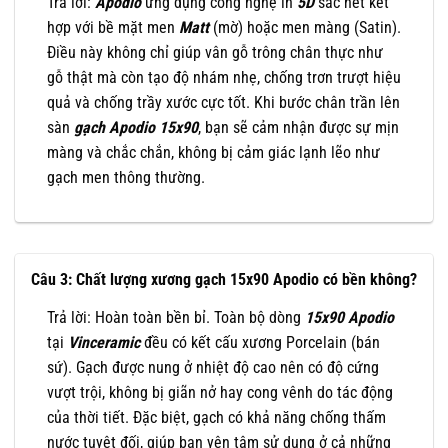
Trả lời:
Apodio
ứng dụng công nghệ in
5D
sắc nét kết
hợp với bề mặt men
Matt
(mờ) hoặc men màng (Satin).
Điều này không chỉ giúp vân gỗ trông chân thực như
gỗ thật mà còn tạo độ nhám nhẹ, chống trơn trượt hiệu
quả và chống trầy xước cực tốt. Khi bước chân trần lên
sàn
gạch Apodio 15x90
, bạn sẽ cảm nhận được sự mịn
màng và chắc chắn, không bị cảm giác lạnh lẽo như
gạch men thông thường.
Câu 3: Chất lượng xương gạch 15x90 Apodio có bền không?
Trả lời: Hoàn toàn bền bỉ. Toàn bộ dòng
15x90 Apodio
tại
Vinceramic
đều có kết cấu xương Porcelain (bán
sứ). Gạch được nung ở nhiệt độ cao nên có độ cứng
vượt trội, không bị giãn nở hay cong vênh do tác động
của thời tiết. Đặc biệt, gạch có khả năng chống thấm
nước tuyệt đối, giúp bạn yên tâm sử dụng ở cả những