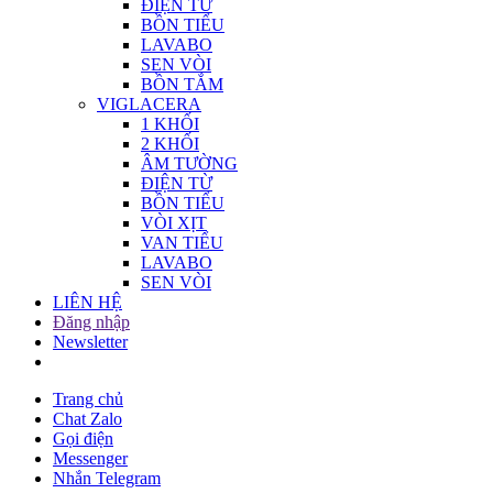
ĐIỆN TỬ
BỒN TIỂU
LAVABO
SEN VÒI
BỒN TẮM
VIGLACERA
1 KHỐI
2 KHỐI
ÂM TƯỜNG
ĐIỆN TỪ
BỒN TIỂU
VÒI XỊT
VAN TIỂU
LAVABO
SEN VÒI
LIÊN HỆ
Đăng nhập
Newsletter
Trang chủ
Chat Zalo
Gọi điện
Messenger
Nhắn Telegram