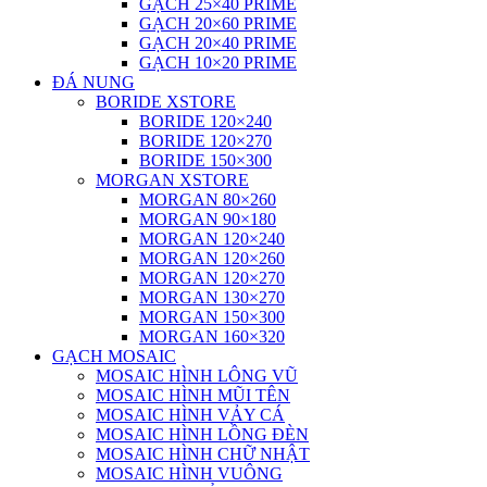
GẠCH 25×40 PRIME
GẠCH 20×60 PRIME
GẠCH 20×40 PRIME
GẠCH 10×20 PRIME
ĐÁ NUNG
BORIDE XSTORE
BORIDE 120×240
BORIDE 120×270
BORIDE 150×300
MORGAN XSTORE
MORGAN 80×260
MORGAN 90×180
MORGAN 120×240
MORGAN 120×260
MORGAN 120×270
MORGAN 130×270
MORGAN 150×300
MORGAN 160×320
GẠCH MOSAIC
MOSAIC HÌNH LÔNG VŨ
MOSAIC HÌNH MŨI TÊN
MOSAIC HÌNH VẢY CÁ
MOSAIC HÌNH LỒNG ĐÈN
MOSAIC HÌNH CHỮ NHẬT
MOSAIC HÌNH VUÔNG