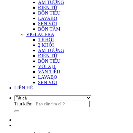
ÂM TƯỜNG
ĐIỆN TỬ
BỒN TIỂU
LAVABO
SEN VÒI
BỒN TẮM
VIGLACERA
1 KHỐI
2 KHỐI
ÂM TƯỜNG
ĐIỆN TỪ
BỒN TIỂU
VÒI XỊT
VAN TIỂU
LAVABO
SEN VÒI
LIÊN HỆ
Tìm kiếm: