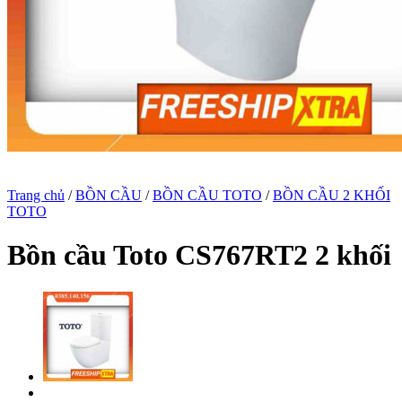
Trang chủ
/
BỒN CẦU
/
BỒN CẦU TOTO
/
BỒN CẦU 2 KHỐI
TOTO
Bồn cầu Toto CS767RT2 2 khối