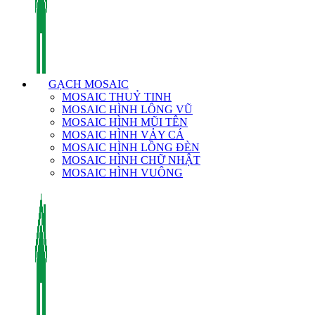
GẠCH MOSAIC
MOSAIC THUỶ TINH
MOSAIC HÌNH LÔNG VŨ
MOSAIC HÌNH MŨI TÊN
MOSAIC HÌNH VẢY CÁ
MOSAIC HÌNH LỒNG ĐÈN
MOSAIC HÌNH CHỮ NHẬT
MOSAIC HÌNH VUÔNG