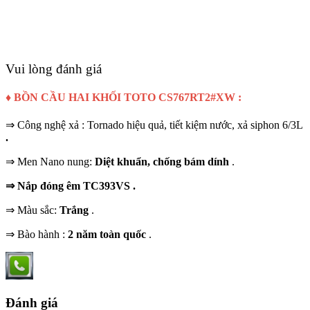
Vui lòng đánh giá
♦ BỒN CẦU
HAI KHỐI
TOTO CS767RT2#XW
:
⇒ Công nghệ xả : Tornado hiệu quả, tiết kiệm nước, xả siphon 6/3L
.
⇒ Men Nano nung:
Diệt khuẩn, chống bám dính
.
⇒
Nắp đóng êm TC393VS
.
⇒ Màu sắc:
Trắng
.
⇒ Bào hành :
2 năm toàn quốc
.
Đánh giá