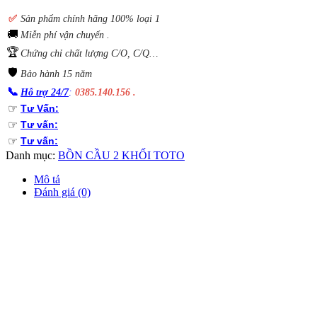
✅
S
ản phẩm chính hãng 100% loại 1
🚚
Miễn phí vận chuyển .
🏆
Chứng chỉ chất lượng C/O, C/Q…
🛡️
Bảo hành 15 năm
📞
Hỗ trợ 24/7
:
0385.140.156 .
☞
Tư Vấn:
☞
Tư vấn:
☞
Tư vấn:
Danh mục:
BỒN CẦU 2 KHỐI TOTO
Mô tả
Đánh giá (0)