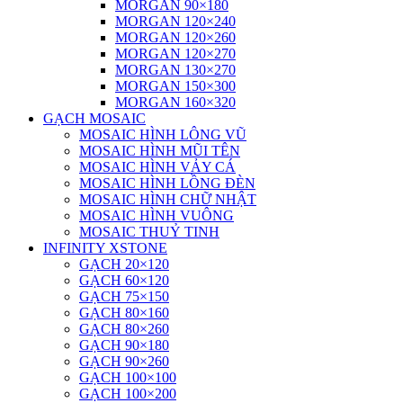
MORGAN 90×180
MORGAN 120×240
MORGAN 120×260
MORGAN 120×270
MORGAN 130×270
MORGAN 150×300
MORGAN 160×320
GẠCH MOSAIC
MOSAIC HÌNH LÔNG VŨ
MOSAIC HÌNH MŨI TÊN
MOSAIC HÌNH VẢY CÁ
MOSAIC HÌNH LỒNG ĐÈN
MOSAIC HÌNH CHỮ NHẬT
MOSAIC HÌNH VUÔNG
MOSAIC THUỶ TINH
INFINITY XSTONE
GẠCH 20×120
GẠCH 60×120
GẠCH 75×150
GẠCH 80×160
GẠCH 80×260
GẠCH 90×180
GẠCH 90×260
GẠCH 100×100
GẠCH 100×200