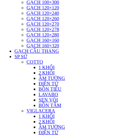
GẠCH 100×300
GẠCH 120×120
GẠCH 120×240
GẠCH 120×260
GẠCH 120×270
GẠCH 120×278
GẠCH 120×280
GẠCH 160×160
GẠCH 160×320
GẠCH CẦU THANG
SP SỨ
COTTO
1 KHỐI
2 KHỐI
ÂM TƯỜNG
ĐIỆN TỬ
BỒN TIỂU
LAVABO
SEN VÒI
BỒN TẮM
VIGLACERA
1 KHỐI
2 KHỐI
ÂM TƯỜNG
ĐIỆN TỪ