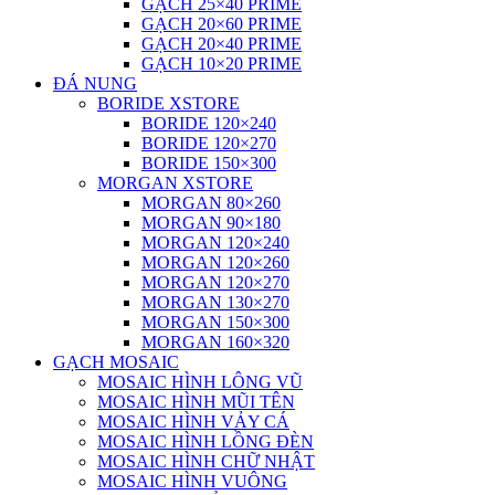
GẠCH 25×40 PRIME
GẠCH 20×60 PRIME
GẠCH 20×40 PRIME
GẠCH 10×20 PRIME
ĐÁ NUNG
BORIDE XSTORE
BORIDE 120×240
BORIDE 120×270
BORIDE 150×300
MORGAN XSTORE
MORGAN 80×260
MORGAN 90×180
MORGAN 120×240
MORGAN 120×260
MORGAN 120×270
MORGAN 130×270
MORGAN 150×300
MORGAN 160×320
GẠCH MOSAIC
MOSAIC HÌNH LÔNG VŨ
MOSAIC HÌNH MŨI TÊN
MOSAIC HÌNH VẢY CÁ
MOSAIC HÌNH LỒNG ĐÈN
MOSAIC HÌNH CHỮ NHẬT
MOSAIC HÌNH VUÔNG