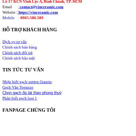
Lô 17 KCN Vĩnh Lộc A, Bình Chánh, TP. HCM
Email :
contact@vinceramic.com
Website :
https://vinceramic.com
Mobile
:
0965.586.589
HỖ TRỢ KHÁCH HÀNG
Dịch vụ tư vấn
Chính sách bán hàng
Chính sách đổi trả
Chính sách bảo mật
TIN TỨC TƯ VẤN
Nhận biết gạch xương Granite
Gạch Vân Terrazzo
Chọn gạch ốp lát theo phong thuỷ
Phân biết gạch loại 1
FANPAGE CHÚNG TÔI