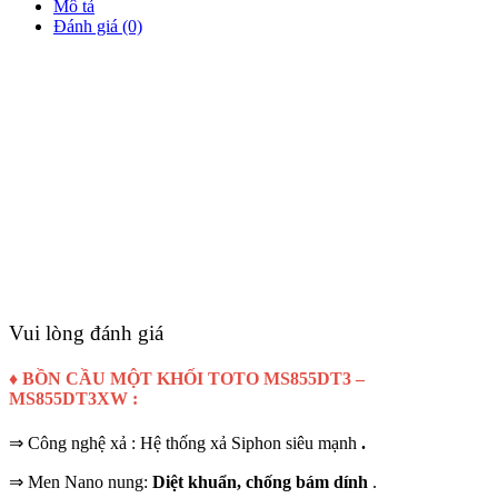
Mô tả
Đánh giá (0)
Vui lòng đánh giá
♦ BỒN CẦU
MỘT KHỐI
TOTO MS855DT3 –
MS855DT3XW
:
⇒ Công nghệ xả : Hệ thống xả Siphon siêu mạnh
.
⇒ Men Nano nung:
Diệt khuẩn, chống bám dính
.