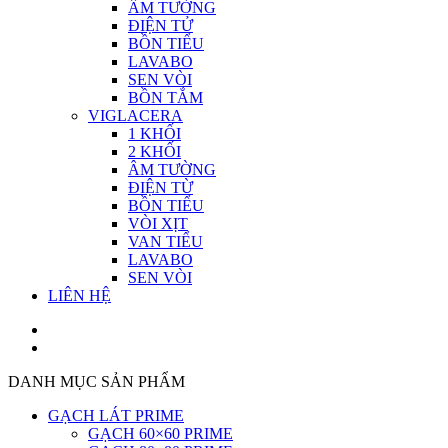
ÂM TƯỜNG
ĐIỆN TỬ
BỒN TIỂU
LAVABO
SEN VÒI
BỒN TẮM
VIGLACERA
1 KHỐI
2 KHỐI
ÂM TƯỜNG
ĐIỆN TỪ
BỒN TIỂU
VÒI XỊT
VAN TIỂU
LAVABO
SEN VÒI
LIÊN HỆ
DANH MỤC SẢN PHẨM
GẠCH LÁT PRIME
GẠCH 60×60 PRIME