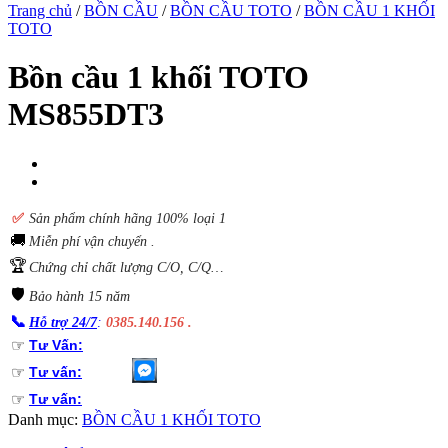
Trang chủ
/
BỒN CẦU
/
BỒN CẦU TOTO
/
BỒN CẦU 1 KHỐI
TOTO
Bồn cầu 1 khối TOTO
MS855DT3
✅
S
ản phẩm chính hãng 100% loại 1
🚚
Miễn phí vận chuyển .
🏆
Chứng chỉ chất lượng C/O, C/Q…
🛡️
Bảo hành 15 năm
📞
Hỗ trợ 24/7
:
0385.140.156 .
☞
Tư Vấn:
☞
Tư vấn:
☞
Tư vấn:
Danh mục:
BỒN CẦU 1 KHỐI TOTO