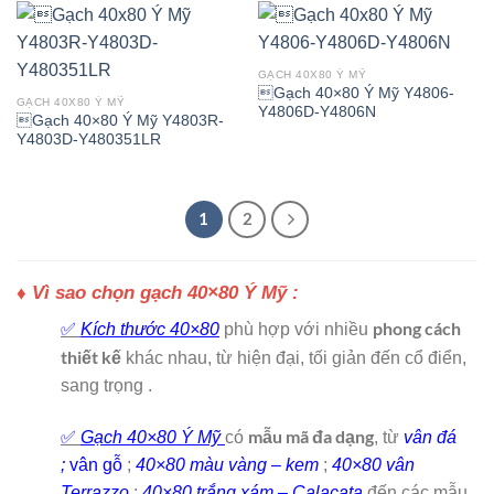
GẠCH 40X80 Ý MỸ
Gạch 40×80 Ý Mỹ Y4806-
GẠCH 40X80 Ý MỸ
Y4806D-Y4806N
Gạch 40×80 Ý Mỹ Y4803R-
Y4803D-Y480351LR
1
2
♦ Vì sao chọn gạch 40×80 Ý Mỹ :
phong cách
✅
Kích thước 40×80
phù hợp với nhiều
thiết kế
khác nhau, từ hiện đại, tối giản đến cổ điển,
sang trọng .
mẫu mã đa dạng
✅
Gạch 40×80 Ý Mỹ
có
, từ
vân đá
;
vân gỗ
;
40×80 màu vàng – kem
;
40×80 vân
Terrazzo
;
40×80 trắng xám – Calacata
đến các mẫu