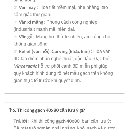
Vân mây
☞
: Họa tiết mềm mại, nhẹ nhàng, tạo
cảm giác thư giãn.
Vân xi măng
☞
: Phong cách công nghiệp
(Industrial) mạnh mẽ, hiện đại.
Vân gỗ
☞
: Mang hơi thở tự nhiên, ấm cúng cho
không gian sống.
Relief (vân nổi), Carving (khắc kim)
☞
: Hoa văn
3D tạo điểm nhấn nghệ thuật, độc đáo. Đặc biệt,
Vinceramic
hỗ trợ phối cảnh 3D miễn phí giúp
quý khách hình dung rõ nét mẫu gạch trên không
gian thực tế trước khi quyết định.
❓ 6. Thi công gạch 40x80 cần lưu ý gì?
Trả lời
gạch 40x80
: Khi thi công
, bạn cần lưu ý:
Bề mặt tường/nền phải phẳng, khô, sạch và được