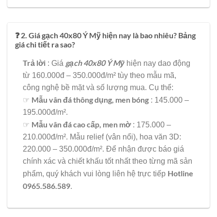
❓ 2. Giá gạch 40x80 Ý Mỹ hiện nay là bao nhiêu? Bảng
giá chi tiết ra sao?
Trả lời
gạch 40x80 Ý Mỹ
: Giá
hiện nay dao động
từ 160.000đ – 350.000đ/m² tùy theo mẫu mã,
công nghệ bề mặt và số lượng mua. Cụ thể:
Mẫu vân đá thông dụng, men bóng
☞
: 145.000 –
195.000đ/m².
Mẫu vân đá cao cấp, men mờ
☞
: 175.000 –
210.000đ/m². Mẫu relief (vân nổi), hoa văn 3D:
220.000 – 350.000đ/m². Để nhận được báo giá
chính xác và chiết khấu tốt nhất theo từng mã sản
Hotline
phẩm, quý khách vui lòng liên hệ trực tiếp
0965.586.589
.