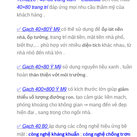
40×80 trang trí
đáp ứng mọi nhu cầu thẩm mỹ của
khách hàng .
ốp lát nền
✅
Gạch 40×80Ý Mỹ
có thể sử dụng để
nhà, ốp tường
, trang trí mặt tiền, mặt tiền nhà phố,
diện tích
biệt thự,… phù hợp với nhiều
khác nhau, từ
nhà nhỏ đến nhà lớn .
✅
Gạch 40×80 Ý Mỹ
sử dụng nguyên liệu xanh , tuần
thân thiện với môi trường
hoàn
.
giảm
✅
Gạch 400×800 Ý Mỹ
có kích thước lớn giúp
thiểu số lượng đường ron
, tạo cảm giác liền mạch,
phóng khoáng cho không gian ⇒ mang đến vẻ đẹp
hiện đại , sang trọng cho ngôi nhà.
✅
Gạch 40 80
áp dụng các công nghệ hiệu ứng bề
công nghệ kháng khuẩn
công nghệ chống trơn
mặt :
;