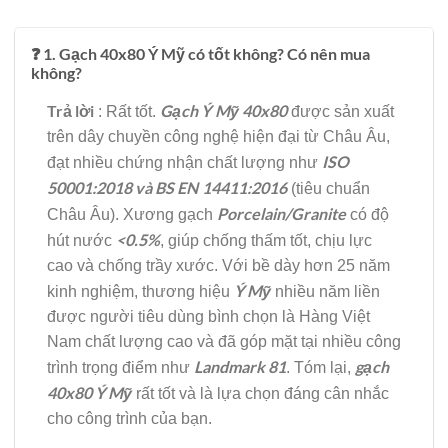
❓ 1. Gạch 40x80 Ý Mỹ có tốt không? Có nên mua
không?
Trả lời
Gạch Ý
Mỹ 40x80
: Rất tốt.
được sản xuất
trên dây chuyền công nghệ hiện đại từ Châu Âu,
ISO
đạt nhiều chứng nhận chất lượng như
50001:2018 và BS EN
14411:2016
(tiêu chuẩn
Porcelain/Granite
Châu Âu). Xương gạch
có độ
<0.5%
hút nước
, giúp chống thấm tốt, chịu lực
cao và chống trầy xước. Với bề dày hơn 25 năm
Ý Mỹ
kinh nghiệm, thương hiệu
nhiều năm liền
được người tiêu dùng bình chọn là Hàng Việt
Nam chất lượng cao và đã góp mặt tại nhiều công
Landmark 81
gạch
trình trọng điểm như
. Tóm lại,
40x80 Ý Mỹ
rất tốt và là lựa chọn đáng cân nhắc
cho công trình của bạn.