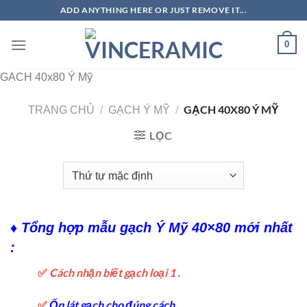
Chuyển
ADD ANYTHING HERE OR JUST REMOVE IT...
đến
nội
0
dung
GẠCH 40x80 Ý Mỹ
GẠCH 40X80 Ý MỸ
TRANG CHỦ
/
GẠCH Ý MỸ
/
LỌC
♦ Tổng hợp mẫu gạch Ý Mỹ 40×80 mới nhất
:
✅
Cách nhận biết gạch loại 1 .
✅
Ốp lát gạch cho đúng cách
.