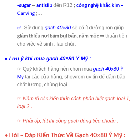
-sugar
antislip
công nghệ khắc kim –
–
đến R13 ;
Carving
;…
.
✅
Sử dụng
gạch 40×80
sẽ có ít đường ron giúp
giảm thiểu nơi bám bụi bẩn, nấm mốc ⇒
thuận tiện
cho việc vệ sinh , lau chùi
.
♦ Lưu ý khi mua gạch 40×80 Ý Mỹ :
☞ Quý khách hàng nên chọn mua
gạch 4
0x80 Ý
Mỹ
tại các cửa hàng, showrom uy tín để đảm bảo
chất lượng, chủng loại .
☞
Nắm rõ các kiến thức cách phân biệt gạch loại 1,
loại 2
.
☞
Phải ốp, lát thi công gạch đúng tiêu chuẩn
.
♦ Hỏi – Đáp Kiến Thức Về Gạch 40×80 Ý Mỹ :