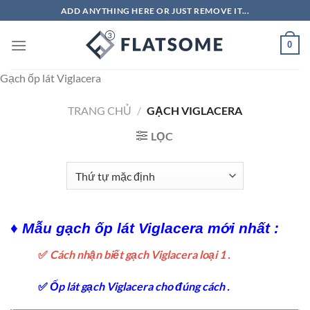
Chuyển
ADD ANYTHING HERE OR JUST REMOVE IT...
đến
nội
0
dung
Gạch ốp lát Viglacera
TRANG CHỦ
/
GẠCH VIGLACERA
LỌC
♦ Mẫu gạch ốp lát Viglacera mới nhất :
✅
Cách nhận biết gạch Viglacera loại 1 .
✅
Ốp lát gạch Viglacera cho đúng cách .