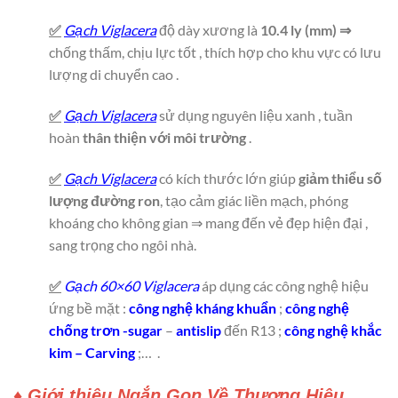
✅
Gạch Viglacera
độ dày xương là
10.4 ly (mm) ⇒
chống thấm, chịu lực tốt , thích hợp cho khu vực có lưu
lượng di chuyển cao .
✅
Gạch Viglacera
sử dụng nguyên liệu xanh , tuần
hoàn
thân thiện với môi trường
.
✅
Gạch Viglacera
có kích thước lớn giúp
giảm thiểu số
lượng đường ron
, tạo cảm giác liền mạch, phóng
khoáng cho không gian ⇒ mang đến vẻ đẹp hiện đại ,
sang trọng cho ngôi nhà.
✅
Gạch 60×60 Viglacera
áp dụng các công nghệ hiệu
ứng bề mặt :
công nghệ kháng khuẩn
;
công nghệ
chống trơn -sugar
–
antislip
đến R13 ;
công nghệ khắc
kim – Carving
;…
.
♦ Giới thiệu Ngắn Gọn Về Thương Hiệu