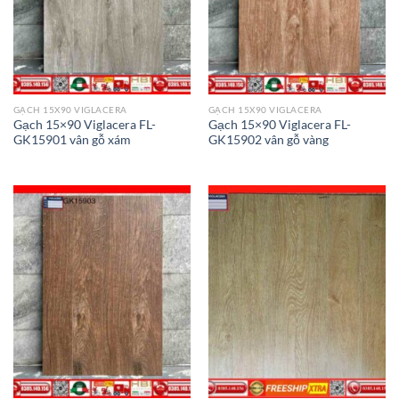
GẠCH 15X90 VIGLACERA
GẠCH 15X90 VIGLACERA
Gạch 15×90 Viglacera FL-
Gạch 15×90 Viglacera FL-
GK15901 vân gỗ xám
GK15902 vân gỗ vàng