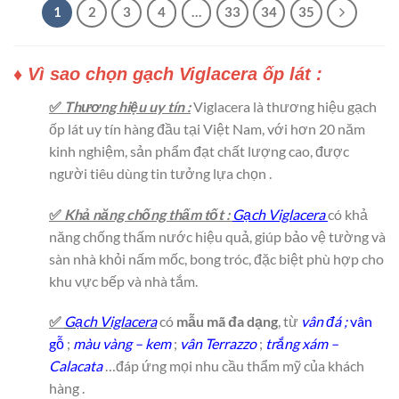
1
2
3
4
…
33
34
35
♦ Vì sao chọn gạch Viglacera
ốp lát
:
✅
Thương hiệu uy tín :
Viglacera là thương hiệu gạch
ốp lát uy tín hàng đầu tại Việt Nam, với hơn 20 năm
kinh nghiệm, sản phẩm đạt chất lượng cao, được
người tiêu dùng tin tưởng lựa chọn .
✅
Khả năng chống thấm tốt :
Gạch Viglacera
có khả
năng chống thấm nước hiệu quả, giúp bảo vệ tường và
sàn nhà khỏi nấm mốc, bong tróc, đặc biệt phù hợp cho
khu vực bếp và nhà tắm.
✅
Gạch Viglacera
có
mẫu mã đa dạng
, từ
vân đá ;
vân
gỗ
;
màu vàng – kem
;
vân Terrazzo
;
trắng xám –
Calacata
…đáp ứng mọi nhu cầu thẩm mỹ của khách
hàng .