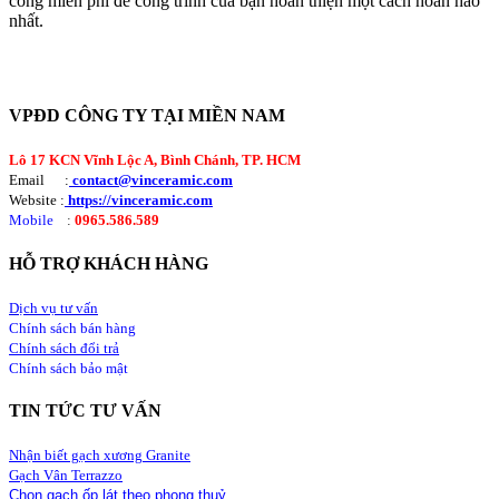
công miễn phí để công trình của bạn hoàn thiện một cách hoàn hảo
nhất.
VPĐD CÔNG TY TẠI MIỀN NAM
Lô 17 KCN Vĩnh Lộc A, Bình Chánh, TP. HCM
Email :
contact@vinceramic.com
Website :
https://vinceramic.com
Mobile
:
0965.586.589
HỖ TRỢ KHÁCH HÀNG
Dịch vụ tư vấn
Chính sách bán hàng
Chính sách đổi trả
Chính sách bảo mật
TIN TỨC TƯ VẤN
Nhận biết gạch xương Granite
Gạch Vân Terrazzo
Chọn gạch ốp lát theo phong thuỷ