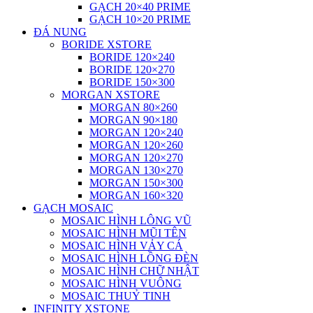
GẠCH 20×40 PRIME
GẠCH 10×20 PRIME
ĐÁ NUNG
BORIDE XSTORE
BORIDE 120×240
BORIDE 120×270
BORIDE 150×300
MORGAN XSTORE
MORGAN 80×260
MORGAN 90×180
MORGAN 120×240
MORGAN 120×260
MORGAN 120×270
MORGAN 130×270
MORGAN 150×300
MORGAN 160×320
GẠCH MOSAIC
MOSAIC HÌNH LÔNG VŨ
MOSAIC HÌNH MŨI TÊN
MOSAIC HÌNH VẢY CÁ
MOSAIC HÌNH LỒNG ĐÈN
MOSAIC HÌNH CHỮ NHẬT
MOSAIC HÌNH VUÔNG
MOSAIC THUỶ TINH
INFINITY XSTONE