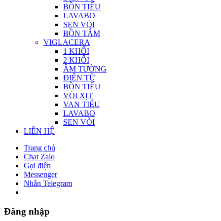
BỒN TIỂU
LAVABO
SEN VÒI
BỒN TẮM
VIGLACERA
1 KHỐI
2 KHỐI
ÂM TƯỜNG
ĐIỆN TỪ
BỒN TIỂU
VÒI XỊT
VAN TIỂU
LAVABO
SEN VÒI
LIÊN HỆ
Trang chủ
Chat Zalo
Gọi điện
Messenger
Nhắn Telegram
Đăng nhập