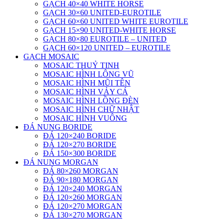
GẠCH 40×40 WHITE HORSE
GẠCH 30×60 UNITED-EUROTILE
GẠCH 60×60 UNITED WHITE EUROTILE
GẠCH 15×90 UNITED-WHITE HORSE
GẠCH 80×80 EUROTILE – UNITED
GẠCH 60×120 UNITED – EUROTILE
GẠCH MOSAIC
MOSAIC THUỶ TINH
MOSAIC HÌNH LÔNG VŨ
MOSAIC HÌNH MŨI TÊN
MOSAIC HÌNH VẢY CÁ
MOSAIC HÌNH LỒNG ĐÈN
MOSAIC HÌNH CHỮ NHẬT
MOSAIC HÌNH VUÔNG
ĐÁ NUNG BORIDE
ĐÁ 120×240 BORIDE
ĐÁ 120×270 BORIDE
ĐÁ 150×300 BORIDE
ĐÁ NUNG MORGAN
ĐÁ 80×260 MORGAN
ĐÁ 90×180 MORGAN
ĐÁ 120×240 MORGAN
ĐÁ 120×260 MORGAN
ĐÁ 120×270 MORGAN
ĐÁ 130×270 MORGAN