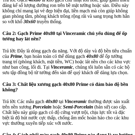
đáng kể số lượng đường ron trên bề mặt tường hoặc sàn. Điều này
không chỉ mang lại vẻ đẹp hiện đại, liền mạch mà còn giúp không
gian phòng tắm, phòng khách trông rộng rãi và sang trọng hơn hẳn
so với khổ
30x60
truyền thống.
Câu 2: Gạch Prime 40x80 tại Vinceramic chủ yếu dùng để ốp
tường hay lát nền?
Trả lời: Đây là dòng gạch đa năng. Với độ dày và độ bền tiêu chuẩn
của
Prime
, bạn hoàn toàn có thể dùng gạch
40x80
để ốp tường
trang trí (phòng khách, mặt tiền, WC) hoặc lát nền cho các khu vực
như ban công, lối đi. Tại
Vinceramic
, chúng tôi luôn sẵn có các bộ
sưu tập đồng bộ từ tường đến sàn để quý khách dễ dàng lựa chọn.
Câu 3: Chất liệu xương gạch 40x80 Prime có đảm bảo độ bền
không?
Trả lời: Các mẫu gạch
40x80
tại
Vinceramic
thường được sản xuất
trên nền xương
Porcelain
hoặc
Semi-Porcelain
(bán sứ) cao cấp.
Chất liệu này giúp gạch có độ cứng vượt trội, chịu lực tốt và đặc
biệt là độ hút nước cực thấp, chống ẩm mốc hoàn hảo cho các khu
vực thường xuyên tiếp xúc với nước.
Câu 4: Cách phối màu gạch 40x80 Prime nào đang là xu hướng