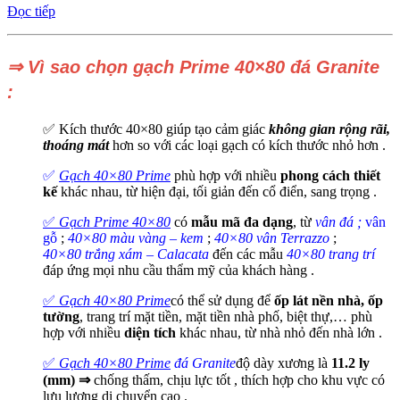
Đọc tiếp
⇒ Vì sao chọn gạch Prime 40×80 đá Granite
:
✅ Kích thước 40×80 giúp tạo cảm giác
không gian rộng rãi,
thoáng mát
hơn so với các loại gạch có kích thước nhỏ hơn .
✅
Gạch 40×80 Prime
phù hợp với nhiều
phong cách thiết
kế
khác nhau, từ hiện đại, tối giản đến cổ điển, sang trọng .
✅
Gạch Prime 40×80
có
mẫu mã đa dạng
, từ
vân đá ;
vân
gỗ
;
40×80
màu vàng – kem
;
40×80 vân Terrazzo
;
40×80
trắng xám – Calacata
đến các mẫu
40×80
trang trí
đáp ứng mọi nhu cầu thẩm mỹ của khách hàng .
✅
Gạch 40×80 Prime
có thể sử dụng để
ốp lát nền nhà, ốp
tường
, trang trí mặt tiền, mặt tiền nhà phố, biệt thự,… phù
hợp với nhiều
diện tích
khác nhau, từ nhà nhỏ đến nhà lớn .
✅
Gạch 40×80 Prime
đá Granite
độ dày xương là
11.2 ly
(mm) ⇒
chống thấm, chịu lực tốt , thích hợp cho khu vực có
lưu lượng di chuyển cao .