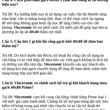
hiện nay?
Trả lời: Xu hướng hiện nay là sử dụng các mẫu vân đá Marble sáng
màu hoặc vân xi măng trung tính. Bạn có thể chọn cách ốp ngang
để mở rộng không gian hoặc ốp dọc để tăng chiều cao cho căn
phòng.
Vinceramic
hỗ trợ phối cảnh 3D miễn phí để giúp bạn tìm ra
phương án ốp lát
40x80
thẩm mỹ nhất.
Câu 5: Cần lưu ý gì khi thi công gạch khổ 40x80 để đảm bảo
thẩm mỹ?
Trả lời: Do kích thước dài 80cm, kỹ thuật thi công cần sử dụng ke
cân bằng và ke chữ thập để đảm bảo các viên gạch không bị lệch mí
và đường ron đều tăm tắp.
Vinceramic
khuyến cáo quý khách nên
sử dụng keo dán gạch chuyên dụng để tăng độ bám dính, tránh tình
trạng bong bộp sau thời gian dài.
Câu 6: Vinceramic có chính sách hỗ trợ gì khi khách hàng mua
gạch 40x80 Prime?
Trả lời:
Vinceramic
cam kết cung cấp hàng chính hãng Prime loại 1
với mức giá cạnh tranh nhất. Chúng tôi hỗ trợ giao hàng tận nơi, bảo
hiểm vỡ hỏng trong quá trình vận chuyển và tư vấn kỹ thuật thi