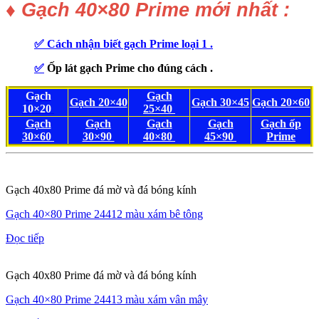
♦
Gạch 40×80 Prime mới nhất :
✅ Cách nhận biết gạch Prime loại 1 .
✅
Ốp lát gạch Prime cho đúng cách .
Gạch
Gạch
Gạch 20×40
Gạch 30×45
Gạch 20×60
10×20
25×40
Gạch
Gạch
Gạch
Gạch
Gạch ốp
30×60
30×90
40×80
45×90
Prime
Gạch 40x80 Prime đá mờ và đá bóng kính
Gạch 40×80 Prime 24412 màu xám bê tông
Đọc tiếp
Gạch 40x80 Prime đá mờ và đá bóng kính
Gạch 40×80 Prime 24413 màu xám vân mây