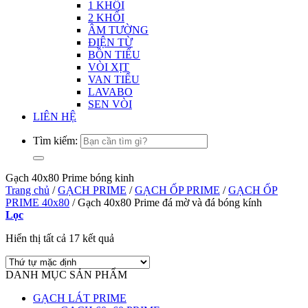
1 KHỐI
2 KHỐI
ÂM TƯỜNG
ĐIỆN TỪ
BỒN TIỂU
VÒI XỊT
VAN TIỂU
LAVABO
SEN VÒI
LIÊN HỆ
Tìm kiếm:
Gạch 40x80 Prime bóng kinh
Trang chủ
/
GẠCH PRIME
/
GẠCH ỐP PRIME
/
GẠCH ỐP
PRIME 40x80
/
Gạch 40x80 Prime đá mờ và đá bóng kính
Lọc
Hiển thị tất cả 17 kết quả
DANH MỤC SẢN PHẨM
GẠCH LÁT PRIME