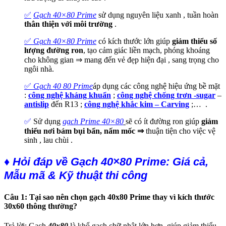
✅
Gạch 40×80 Prime
sử dụng nguyên liệu xanh , tuần hoàn
thân thiện với môi trường
.
✅
Gạch 40×80 Prime
có kích thước lớn giúp
giảm thiểu số
lượng đường ron
, tạo cảm giác liền mạch, phóng khoáng
cho không gian ⇒ mang đến vẻ đẹp hiện đại , sang trọng cho
ngôi nhà.
✅
Gạch 40 80 Prime
áp dụng các công nghệ hiệu ứng bề mặt
:
công nghệ kháng khuẩn
;
công nghệ chống trơn -sugar
–
antislip
đến R13 ;
công nghệ khắc kim – Carving
;…
.
✅
Sử dụng
gạch Prime 40×80
sẽ có ít đường ron giúp
giảm
thiểu nơi bám bụi bẩn, nấm mốc ⇒
thuận tiện cho việc vệ
sinh , lau chùi
.
♦ Hỏi đáp về Gạch 40×80 Prime: Giá cả,
Mẫu mã & Kỹ thuật thi công
Câu 1: Tại sao nên chọn gạch 40x80 Prime thay vì kích thước
30x60 thông thường?
Trả lời: Gạch
40x80
là khổ gạch chữ nhật lớn hơn, giúp giảm thiểu