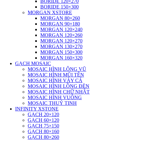
BORIDE 120×270
BORIDE 150×300
MORGAN XSTORE
MORGAN 80×260
MORGAN 90×180
MORGAN 120×240
MORGAN 120×260
MORGAN 120×270
MORGAN 130×270
MORGAN 150×300
MORGAN 160×320
GẠCH MOSAIC
MOSAIC HÌNH LÔNG VŨ
MOSAIC HÌNH MŨI TÊN
MOSAIC HÌNH VẢY CÁ
MOSAIC HÌNH LỒNG ĐÈN
MOSAIC HÌNH CHỮ NHẬT
MOSAIC HÌNH VUÔNG
MOSAIC THUỶ TINH
INFINITY XSTONE
GẠCH 20×120
GẠCH 60×120
GẠCH 75×150
GẠCH 80×160
GẠCH 80×260