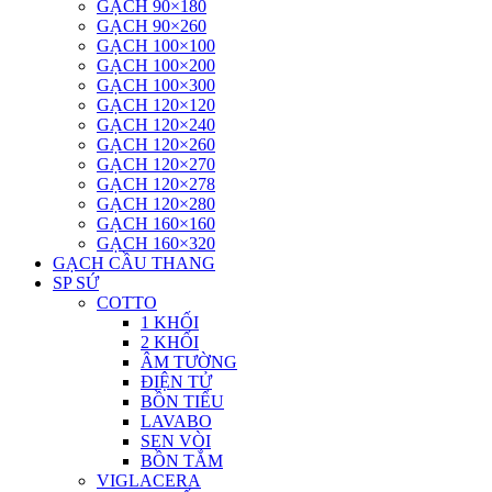
GẠCH 90×180
GẠCH 90×260
GẠCH 100×100
GẠCH 100×200
GẠCH 100×300
GẠCH 120×120
GẠCH 120×240
GẠCH 120×260
GẠCH 120×270
GẠCH 120×278
GẠCH 120×280
GẠCH 160×160
GẠCH 160×320
GẠCH CẦU THANG
SP SỨ
COTTO
1 KHỐI
2 KHỐI
ÂM TƯỜNG
ĐIỆN TỬ
BỒN TIỂU
LAVABO
SEN VÒI
BỒN TẮM
VIGLACERA