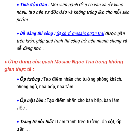
» Tính độc đáo :
Mỗi viên gạch đều có vân xà cừ khác
nhau, tạo nên sự độc đáo và không trùng lặp cho mỗi sản
phẩm .
» Dễ dàng thi công :
Gạch vỉ mosaic ngọc trai
được gắn
trên lưới, giúp quá trình thi công trở nên nhanh chóng và
dễ dàng hơn .
♦ Ứng dụng của gạch Mosaic Ngọc Trai trong không
gian thực tế :
»
Ốp tường :
Tạo điểm nhấn cho tường phòng khách,
phòng ngủ, nhà bếp, nhà tắm .
»
Ốp mặt bàn :
Tạo điểm nhấn cho bàn bếp, bàn làm
việc .
»
Trang trí nội thất :
Làm tranh treo tường, ốp cột, ốp
trần,… .