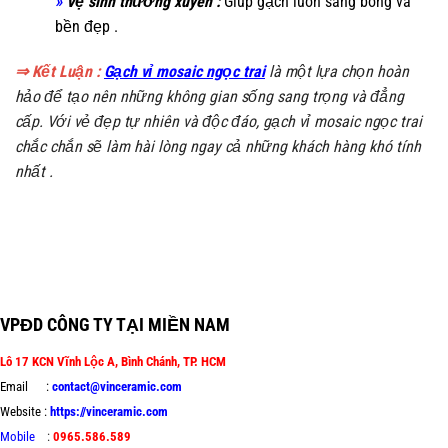
»
Vệ sinh thường xuyên :
Giúp gạch luôn sáng bóng và
bền đẹp .
⇒ Kết Luận :
Gạch vỉ mosaic ngọc trai
là một lựa chọn hoàn
hảo để tạo nên những không gian sống sang trọng và đẳng
cấp. Với vẻ đẹp tự nhiên và độc đáo, gạch vỉ mosaic ngọc trai
chắc chắn sẽ làm hài lòng ngay cả những khách hàng khó tính
nhất .
Gạch Mosaic ngọc trai #gach #mosaic #ngoc #trai
VPĐD CÔNG TY TẠI MIỀN NAM
Lô 17 KCN Vĩnh Lộc A, Bình Chánh, TP. HCM
Email :
contact@vinceramic.com
Website :
https://vinceramic.com
Mobile
:
0965.586.589