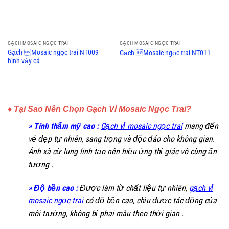
GẠCH MOSAIC NGỌC TRAI
GẠCH MOSAIC NGỌC TRAI
Gạch Mosaic ngọc trai NT009
Gạch Mosaic ngọc trai NT011
hình vảy cá
♦ Tại Sao Nên Chọn Gạch Vỉ Mosaic Ngọc Trai?
» Tính thẩm mỹ cao :
Gạch vỉ mosaic ngọc trai
mang đến
vẻ đẹp tự nhiên, sang trọng và độc đáo cho không gian.
Ánh xà cừ lung linh tạo nên hiệu ứng thị giác vô cùng ấn
tượng .
» Độ bền cao :
Được làm từ chất liệu tự nhiên,
gạch vỉ
mosaic ngọc trai
có độ bền cao, chịu được tác động của
môi trường, không bị phai màu theo thời gian .