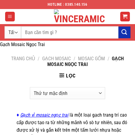
Chuyển
HOTLINE : 0385.140.156
đến
nội
dung
Tìm
kiếm:
Gạch Mosaic Ngọc Trai
TRANG CHỦ
/
GẠCH MOSAIC
/
MOSAIC GỐM
/
GẠCH
MOSAIC NGỌC TRAI
LỌC
♦
Gạch vỉ mosaic ngọc trai
là một loại gạch trang trí cao
cấp được tạo ra từ những mảnh vỏ sò tự nhiên, sau đó
được xử lý và gắn kết trên một tấm lưới nhựa hoặc