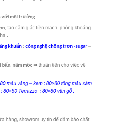
n với môi trường
.
ron
, tạo cảm giác liền mạch, phóng khoáng
hà .
áng khuẩn
công nghệ chống trơn -sugar
;
–
ụi bẩn, nấm mốc ⇒
thuận tiện cho việc vệ
0×80 màu vàng – kem ; 80×80 tông màu xám
; 80×80 Terrazzo ; 80×80 vân gỗ .
cửa hàng, showrom uy tín để đảm bảo chất