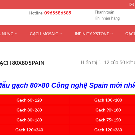
Thanh toán
0965586589
Hotline:
Khi nhận hàng
Á NUNG
GẠCH MOSAIC
INFINITY XSTONE
GẠC
ẠCH 80X80 SPAIN
Hiển thị 1–12 của 50 kết
Mẫu gạch 80×80 Công nghệ Spain mới nhấ
Gạch 60×120
Gạch 100×100
Gạch 80×260
Gạch 90×180
Gạch 80×160
Gạch 75×150
Gạch 120×240
Gạch 120×260