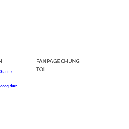
N
FANPAGE CHÚNG
TÔI
Granite
phong thuỷ