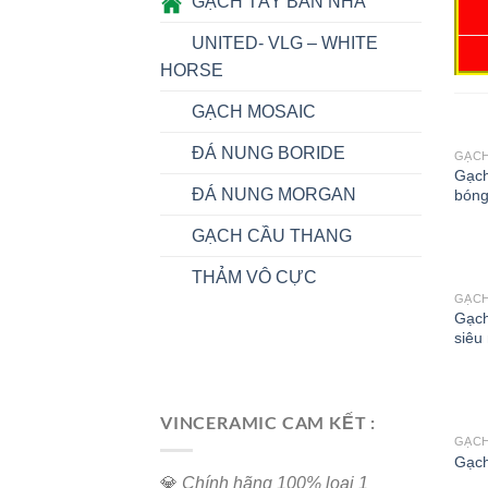
GẠCH TÂY BAN NHA
UNITED- VLG – WHITE
HORSE
GẠCH MOSAIC
ĐÁ NUNG BORIDE
GẠCH
Gạch
ĐÁ NUNG MORGAN
bóng
GẠCH CẦU THANG
THẢM VÔ CỰC
GẠCH
Gạc
siêu
VINCERAMIC CAM KẾT :
GẠCH
Gạch
💎
Chính hãng 100% loại 1