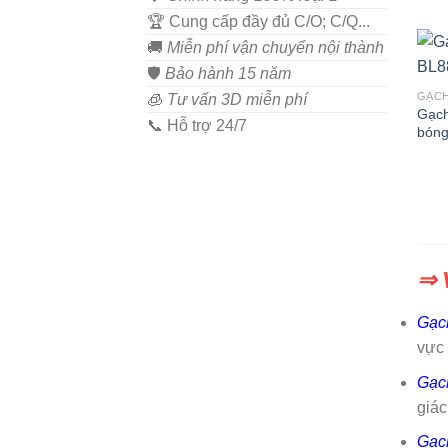
🏆 Cung cấp đầy đủ C/O; C/Q...
🚚
Miễn phí vận chuyển nội thành
🛡️
Bảo hành 15 năm
GẠCH
🧊
Tư vấn 3D miễn phí
Gạc
📞 Hỗ trợ 24/7
bóng
⇒ 
Gạc
vực 
Gạc
giác
Gạc