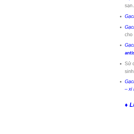
sạn
Gạc
Gạc
cho 
Gạc
anti
Sử 
sinh
Gạc
– xi
♦ L