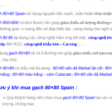
… .
thân thiệ
h 80×80 Spain
sử dụng nguyên liệu xanh , tuần hoàn
giảm thiểu số lượng đường 
h 800×800
có kích thước lớn giúp
không gian ⇒ mang đến vẻ đẹp hiện đại , sang trọng cho ngôi n
công nghệ kh
h 80 80
áp dụng các công nghệ hiệu ứng bề mặt :
slip
công nghệ khắc kim – Carving
đến R13 ;
;…
.
giảm thiểu nơi bám b
dụng
gạch 80×80
sẽ có ít đường ron giúp
 , lau chùi
.
h 80×80
có mẫu mã đa dạng :
80×80 vân đá Marbal ốp cột ; 8
 măng ; 80×80 màu trắng – xám Calacata ; 80×80 vân đá Marbal 
ưu ý khi mua gạch 80×80 Spain :
⇒ Quý khách hàng nên chọn mua
gạch 80×80 Spain
tại các 
lượng, chủng loại .