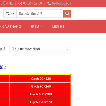
LIÊN HỆ
08:00 - 17:00
0965.586.589
Tìm
kiếm:
H CẦU THANG
SP SỨ
LIÊN HỆ
 quả
t :
Gạch 20×120
Gạch 90×260
Gạch 100×200
Gạch 120×270