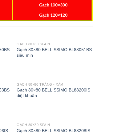
Gạch 100×300
Gạch 120×120
GẠCH 80X80 SPAIN
50BS
Gạch 80×80 BELLISSIMO BL88051BS
siêu mịn
GẠCH 80×80 TRẮNG - XÁM
53BS
Gạch 80×80 BELLISSIMO BL88200IS
diệt khuẩn
GẠCH 80X80 SPAIN
06IS
Gạch 80×80 BELLISSIMO BL88208IS