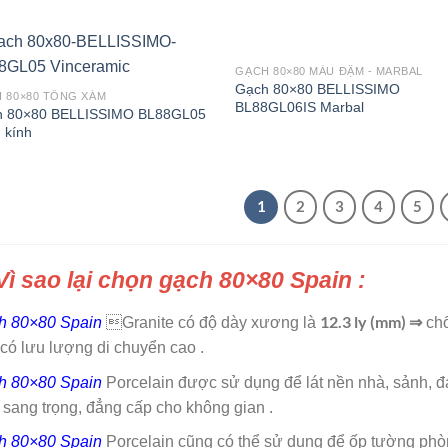
GẠCH 80×80 MÀU ĐẬM - MARBAL
Gạch 80×80 BELLISSIMO
 80×80 TÔNG XÁM
BL88GL06IS Marbal
h 80×80 BELLISSIMO BL88GL05
 kính
1
2
3
4
5
Vì sao lại chọn gạch 80×80 Spain :
12.3 ly (mm) ⇒
h 80×80 Spain
Granite có độ dày xương là
chố
có lưu lượng di chuyển cao .
h 80×80 Spain
Porcelain được sử dụng để lát nền nhà, sảnh, 
 sang trọng, đẳng cấp cho không gian .
h 80×80 Spain
Porcelain cũng có thể sử dụng để ốp tường phò