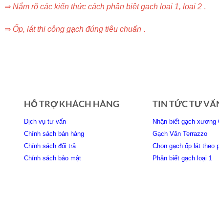
⇒
Nắm rõ các kiến thức cách phân biệt gạch loại 1, loại 2
.
⇒
Ốp, lát thi công gạch đúng tiêu chuẩn
.
80×80 Tay Ban Nha – Spain #gach #tay #ban #nh #spain #80×80
HỖ TRỢ KHÁCH HÀNG
TIN TỨC TƯ VẤ
Dịch vụ tư vấn
Nhận biết gạch xương 
Chính sách bán hàng
Gạch Vân Terrazzo
Chính sách đổi trả
Chọn gạch ốp lát theo 
Chính sách bảo mật
Phân biết gạch loại 1