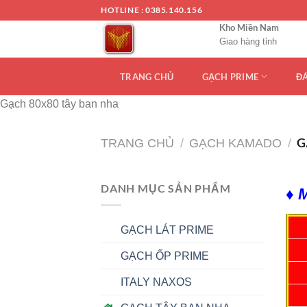
Chuyển
HOTLINE : 0385.140.156
đến
Kho Miền Nam
nội
Giao hàng tỉnh
dung
TRANG CHỦ
GẠCH PRIME
Đ
Gạch 80x80 tây ban nha
G
TRANG CHỦ
/
GẠCH KAMADO
/
DANH MỤC SẢN PHẨM
♦ 
GẠCH LÁT PRIME
GẠCH ỐP PRIME
ITALY NAXOS