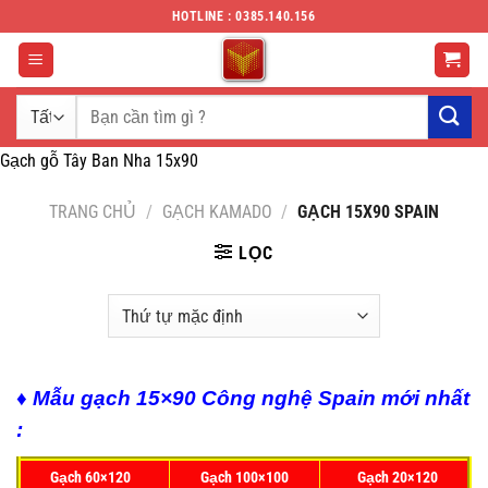
Chuyển
HOTLINE : 0385.140.156
đến
nội
dung
Tìm
kiếm:
Gạch gỗ Tây Ban Nha 15x90
TRANG CHỦ
/
GẠCH KAMADO
/
GẠCH 15X90 SPAIN
LỌC
♦ Mẫu gạch 15×90 Công nghệ Spain mới nhất
:
Gạch 60×120
Gạch 100×100
Gạch 20×120