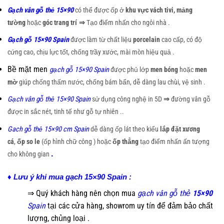
Gạch vân gỗ thẻ 15×90
có thể được ốp ở
khu vực vách tivi, mảng
tường
hoặc
góc trang trí
⇒
Tạo điểm nhấn cho ngôi nhà .
Gạch gỗ 15×90 Spain
được làm từ chất liệu
porcelain
cao cấp, có độ
cứng cao, chịu lực tốt, chống trầy xước, mài mòn hiệu quả .
Bề mặt men
gạch gỗ 15×90 Spain
được phủ lớp
men bóng
hoặc
men
mờ
giúp chống thấm nước, chống bám bẩn, dễ dàng lau chùi, vệ sinh .
Gạch vân gỗ thẻ 15×90 Spain
sử dụng công nghệ in 5D
⇒
đường vân gỗ
được in sắc nét, tinh tế như gỗ tự nhiên ..
Gach gỗ thẻ 15×90 cm Spain
dễ dàng ốp lát theo kiểu
lắp đặt xương
cá
,
ốp so le
(ốp hình chữ công ) hoặc
ốp thẳng
tạo điểm nhấn ấn tượng
.
cho không gian
♦ Lưu ý khi mua gạch 15×90 Spain :
⇒ Quý khách hàng nên chọn mua
gạch vân gỗ thẻ
15×90
Spain
tại các cửa hàng, showrom uy tín để đảm bảo chất
lượng, chủng loại .