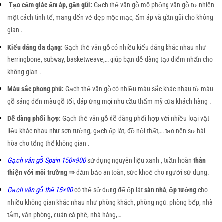
Tạo cảm giác ấm áp, gần gũi:
Gạch thẻ vân gỗ mô phỏng vân gỗ tự nhiên
một cách tinh tế, mang đến vẻ đẹp mộc mạc, ấm áp và gần gũi cho không
gian .
Kiểu dáng đa dạng:
Gạch thẻ vân gỗ có nhiều kiểu dáng khác nhau như
herringbone, subway, basketweave,… giúp bạn dễ dàng tạo điểm nhấn cho
không gian .
Màu sắc phong phú:
Gạch thẻ vân gỗ có nhiều màu sắc khác nhau từ màu
gỗ sáng đến màu gỗ tối, đáp ứng mọi nhu cầu thẩm mỹ của khách hàng .
Dễ dàng phối hợp:
Gạch thẻ vân gỗ dễ dàng phối hợp với nhiều loại vật
liệu khác nhau như sơn tường, gạch ốp lát, đồ nội thất,… tạo nên sự hài
hòa cho tổng thể không gian .
Gạch vân gỗ Spain 150×900
sử dụng nguyên liệu xanh , tuần hoàn
thân
thiện với môi trường ⇒
đảm bảo an toàn, sức khoẻ cho người sử dụng.
Gạch vân gỗ thẻ 15×90
có thể sử dụng để ốp lát
sàn nhà, ốp tường
cho
nhiều không gian khác nhau như phòng khách, phòng ngủ, phòng bếp, nhà
tắm, văn phòng, quán cà phê, nhà hàng,…