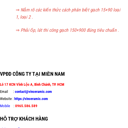
⇒
Nắm rõ các kiến thức cách phân biệt gạch 15×90 loại
1, loại 2
.
⇒
Phải ốp, lát thi công gạch 150×900 đúng tiêu chuẩn
.
Gạch 15×90 Tay ban nha #gach #spain #tay ban nha #15×90
VPĐD CÔNG TY TẠI MIỀN NAM
Lô 17 KCN Vĩnh Lộc A, Bình Chánh, TP. HCM
Email :
contact@vinceramic.com
Website :
https://vinceramic.com
Mobile
:
0965.586.589
HỖ TRỢ KHÁCH HÀNG