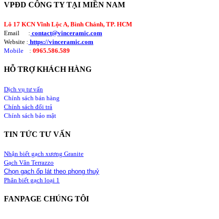
VPĐD CÔNG TY TẠI MIỀN NAM
Lô 17 KCN Vĩnh Lộc A, Bình Chánh, TP. HCM
Email :
contact@vinceramic.com
Website :
https://vinceramic.com
Mobile
:
0965.586.589
HỖ TRỢ KHÁCH HÀNG
Dịch vụ tư vấn
Chính sách bán hàng
Chính sách đổi trả
Chính sách bảo mật
TIN TỨC TƯ VẤN
Nhận biết gạch xương Granite
Gạch Vân Terrazzo
Chọn gạch ốp lát theo phong thuỷ
Phân biết gạch loại 1
FANPAGE CHÚNG TÔI