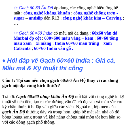
☞ Gạch 60 60 Ấn Độ
áp dụng các công nghệ hiệu ứng bề
mặt :
công nghệ kháng khuẩn
;
công nghệ chống trơn -
sugar
–
antislip
đến R13 ;
công nghệ khắc kim – Carving
;
…
.
☞ Gach 60×60 India
có mẫu mã đa dạng :
6
0x60 vân đá
Marbal ốp cột
;
600×600 màu vàng – kem
;
60×60 tông
màu xám – xi măng
;
India
60×60 màu trắng – xám
Calacata
;
60×60 India vân gỗ .
♦ Hỏi đáp về Gạch 60×60 India : Giá cả,
Mẫu mã & Kỹ thuật thi công
Câu 1: Tại sao nên chọn gạch 60x60 Ấn Độ thay vì các dòng
gạch nội địa cùng kích thước?
Trả lời:
Gạch 60x60 nhập khẩu Ấn Độ
nổi bật với công nghệ in kỹ
thuật số tiên tiến, tạo ra các đường vân đá có độ sâu và màu sắc cực
kỳ chân thực, ít bị lặp vân giữa các viên. Ngoài ra, lớp men của
gạch Ấn Độ
thường dày và trong hơn, giúp bề mặt sàn nhà có độ
bóng loáng sang trọng và khả năng chống mài mòn tốt hơn hẳn so
với các dòng gạch phổ thông.