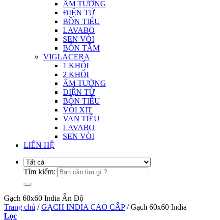
ÂM TƯỜNG
ĐIỆN TỬ
BỒN TIỂU
LAVABO
SEN VÒI
BỒN TẮM
VIGLACERA
1 KHỐI
2 KHỐI
ÂM TƯỜNG
ĐIỆN TỪ
BỒN TIỂU
VÒI XỊT
VAN TIỂU
LAVABO
SEN VÒI
LIÊN HỆ
Tìm kiếm:
Gạch 60x60 India Ấn Độ
Trang chủ
/
GẠCH INDIA CAO CẤP
/
Gạch 60x60 India
Lọc