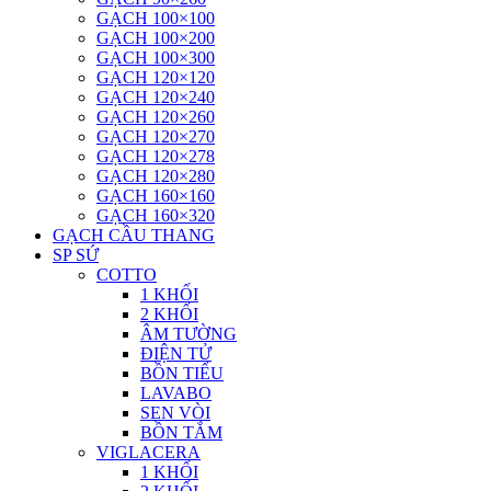
GẠCH 100×100
GẠCH 100×200
GẠCH 100×300
GẠCH 120×120
GẠCH 120×240
GẠCH 120×260
GẠCH 120×270
GẠCH 120×278
GẠCH 120×280
GẠCH 160×160
GẠCH 160×320
GẠCH CẦU THANG
SP SỨ
COTTO
1 KHỐI
2 KHỐI
ÂM TƯỜNG
ĐIỆN TỬ
BỒN TIỂU
LAVABO
SEN VÒI
BỒN TẮM
VIGLACERA
1 KHỐI