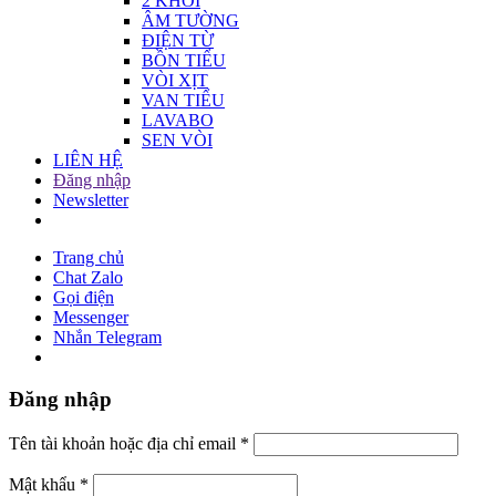
2 KHỐI
ÂM TƯỜNG
ĐIỆN TỪ
BỒN TIỂU
VÒI XỊT
VAN TIỂU
LAVABO
SEN VÒI
LIÊN HỆ
Đăng nhập
Newsletter
Trang chủ
Chat Zalo
Gọi điện
Messenger
Nhắn Telegram
Đăng nhập
Tên tài khoản hoặc địa chỉ email
*
Mật khẩu
*