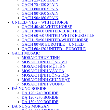
GẠCH 25×150 SPAIN
GẠCH 75×150 SPAIN
GẠCH 80×160 SPAIN
GẠCH 80×260 SPAIN
GẠCH 90×180 SPAIN
UNITED- VLG – WHITE HORSE
GẠCH 40×40 WHITE HORSE
GẠCH 30×60 UNITED-EUROTILE
GẠCH 60×60 UNITED WHITE EUROTILE
GẠCH 15×90 UNITED-WHITE HORSE
GẠCH 80×80 EUROTILE – UNITED
GẠCH 60×120 UNITED – EUROTILE
GẠCH MOSAIC
MOSAIC THUỶ TINH
MOSAIC HÌNH LÔNG VŨ
MOSAIC HÌNH MŨI TÊN
MOSAIC HÌNH VẢY CÁ
MOSAIC HÌNH LỒNG ĐÈN
MOSAIC HÌNH CHỮ NHẬT
MOSAIC HÌNH VUÔNG
ĐÁ NUNG BORIDE
ĐÁ 120×240 BORIDE
ĐÁ 120×270 BORIDE
ĐÁ 150×300 BORIDE
ĐÁ NUNG MORGAN