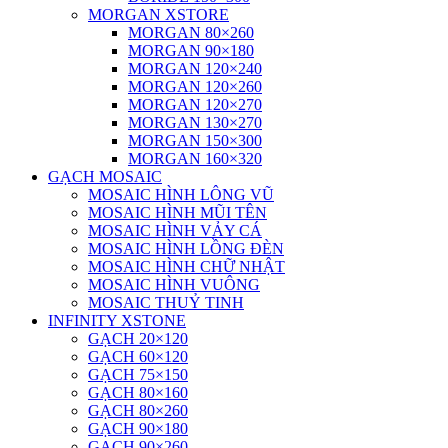
MORGAN XSTORE
MORGAN 80×260
MORGAN 90×180
MORGAN 120×240
MORGAN 120×260
MORGAN 120×270
MORGAN 130×270
MORGAN 150×300
MORGAN 160×320
GẠCH MOSAIC
MOSAIC HÌNH LÔNG VŨ
MOSAIC HÌNH MŨI TÊN
MOSAIC HÌNH VẢY CÁ
MOSAIC HÌNH LỒNG ĐÈN
MOSAIC HÌNH CHỮ NHẬT
MOSAIC HÌNH VUÔNG
MOSAIC THUỶ TINH
INFINITY XSTONE
GẠCH 20×120
GẠCH 60×120
GẠCH 75×150
GẠCH 80×160
GẠCH 80×260
GẠCH 90×180
GẠCH 90×260