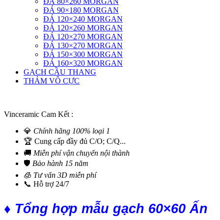
ĐÁ 80×260 MORGAN
ĐÁ 90×180 MORGAN
ĐÁ 120×240 MORGAN
ĐÁ 120×260 MORGAN
ĐÁ 120×270 MORGAN
ĐÁ 130×270 MORGAN
ĐÁ 150×300 MORGAN
ĐÁ 160×320 MORGAN
GẠCH CẦU THANG
THẢM VÔ CỰC
Vinceramic Cam Kết :
💎
Chính hãng 100% loại 1
🏆 Cung cấp đầy đủ C/O; C/Q...
🚚
Miễn phí vận chuyển nội thành
🛡️
Bảo hành 15 năm
🧊
Tư vấn 3D miễn phí
📞 Hỗ trợ 24/7
♦ Tổng hợp mẫu gạch 60×60 Ấn