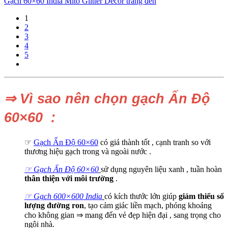
Gạch 60×60 India Mito Glitter Decor trắng đen
1
2
3
4
5
⇒ Vì sao nên chọn gạch Ấn Độ
60×60 :
☞
Gạch Ấn Độ 60×60
có giá thành tốt , cạnh tranh so với
thương hiệu gạch trong và ngoài nước
.
☞ Gạch Ấn Độ 60×60
sử dụng nguyên liệu xanh , tuần hoàn
thân thiện với môi trường
.
☞ Gạch 600×600 India
có kích thước lớn giúp
giảm thiểu số
lượng đường ron
, tạo cảm giác liền mạch, phóng khoáng
cho không gian ⇒ mang đến vẻ đẹp hiện đại , sang trọng cho
ngôi nhà.