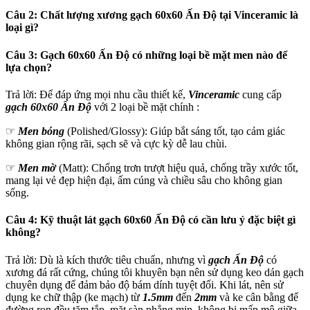
Câu 2: Chất lượng xương gạch 60x60 Ấn Độ tại Vinceramic là
loại gì?
Câu 3: Gạch 60x60 Ấn Độ có những loại bề mặt men nào để
lựa chọn?
Trả lời: Để đáp ứng mọi nhu cầu thiết kế,
Vinceramic
cung cấp
gạch 60x60 Ấn Độ
với 2 loại bề mặt chính :
☞
Men bóng
(Polished/Glossy): Giúp bắt sáng tốt, tạo cảm giác
không gian rộng rãi, sạch sẽ và cực kỳ dễ lau chùi.
☞
Men mờ
(Matt): Chống trơn trượt hiệu quả, chống trầy xước tốt,
mang lại vẻ đẹp hiện đại, ấm cúng và chiều sâu cho không gian
sống.
Câu 4: Kỹ thuật lát gạch 60x60 Ấn Độ có cần lưu ý đặc biệt gì
không?
Trả lời: Dù là kích thước tiêu chuẩn, nhưng vì
gạch Ấn Độ
có
xương đá rất cứng, chúng tôi khuyên bạn nên sử dụng keo dán gạch
chuyên dụng để đảm bảo độ bám dính tuyệt đối. Khi lát, nên sử
dụng ke chữ thập (ke mạch) từ
1.5mm
đến
2mm
và ke cân bằng để
đường ron đều tăm tắp, mặt sàn phẳng mịn, không bị mấp mô giữa