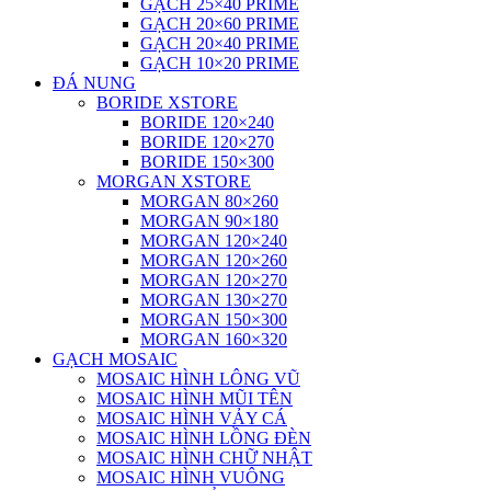
GẠCH 25×40 PRIME
GẠCH 20×60 PRIME
GẠCH 20×40 PRIME
GẠCH 10×20 PRIME
ĐÁ NUNG
BORIDE XSTORE
BORIDE 120×240
BORIDE 120×270
BORIDE 150×300
MORGAN XSTORE
MORGAN 80×260
MORGAN 90×180
MORGAN 120×240
MORGAN 120×260
MORGAN 120×270
MORGAN 130×270
MORGAN 150×300
MORGAN 160×320
GẠCH MOSAIC
MOSAIC HÌNH LÔNG VŨ
MOSAIC HÌNH MŨI TÊN
MOSAIC HÌNH VẢY CÁ
MOSAIC HÌNH LỒNG ĐÈN
MOSAIC HÌNH CHỮ NHẬT
MOSAIC HÌNH VUÔNG