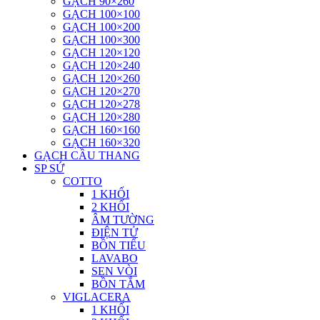
GẠCH 90×260
GẠCH 100×100
GẠCH 100×200
GẠCH 100×300
GẠCH 120×120
GẠCH 120×240
GẠCH 120×260
GẠCH 120×270
GẠCH 120×278
GẠCH 120×280
GẠCH 160×160
GẠCH 160×320
GẠCH CẦU THANG
SP SỨ
COTTO
1 KHỐI
2 KHỐI
ÂM TƯỜNG
ĐIỆN TỬ
BỒN TIỂU
LAVABO
SEN VÒI
BỒN TẮM
VIGLACERA
1 KHỐI