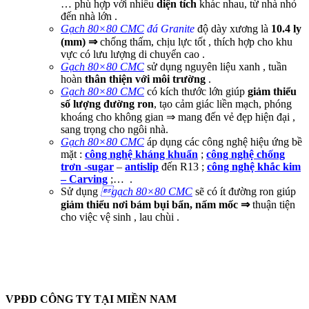
… phù hợp với nhiều
diện tích
khác nhau, từ nhà nhỏ
đến nhà lớn .
Gạch 80×80 CMC
đá Granite
độ dày xương là
10.4 ly
(mm) ⇒
chống thấm, chịu lực tốt , thích hợp cho khu
vực có lưu lượng di chuyển cao .
Gạch 80×80 CMC
sử dụng nguyên liệu xanh , tuần
hoàn
thân thiện với môi trường
.
Gạch 80×80 CMC
có kích thước lớn giúp
giảm thiểu
số lượng đường ron
, tạo cảm giác liền mạch, phóng
khoáng cho không gian ⇒ mang đến vẻ đẹp hiện đại ,
sang trọng cho ngôi nhà.
Gạch 80×80 CMC
áp dụng các công nghệ hiệu ứng bề
mặt :
công nghệ kháng khuẩn
;
công nghệ chống
trơn -sugar
–
antislip
đến R13 ;
công nghệ khắc kim
– Carving
;…
.
Sử dụng

gạch 80×80 CMC
sẽ có ít đường ron giúp
giảm thiểu nơi bám bụi bẩn, nấm mốc ⇒
thuận tiện
cho việc vệ sinh , lau chùi
.
gạch 80×80 CMC ; gạch CMC 80×80 #gach #80×80 #cmc
VPĐD CÔNG TY TẠI MIỀN NAM