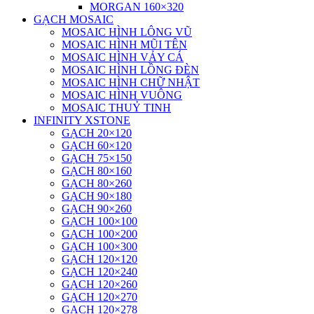
MORGAN 160×320
GẠCH MOSAIC
MOSAIC HÌNH LÔNG VŨ
MOSAIC HÌNH MŨI TÊN
MOSAIC HÌNH VẢY CÁ
MOSAIC HÌNH LỒNG ĐÈN
MOSAIC HÌNH CHỮ NHẬT
MOSAIC HÌNH VUÔNG
MOSAIC THUỶ TINH
INFINITY XSTONE
GẠCH 20×120
GẠCH 60×120
GẠCH 75×150
GẠCH 80×160
GẠCH 80×260
GẠCH 90×180
GẠCH 90×260
GẠCH 100×100
GẠCH 100×200
GẠCH 100×300
GẠCH 120×120
GẠCH 120×240
GẠCH 120×260
GẠCH 120×270
GẠCH 120×278