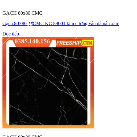
GẠCH 80x80 CMC
Gạch 80×80 CMC KC 89001 kim cương vân đá nâu xám
Đọc tiếp