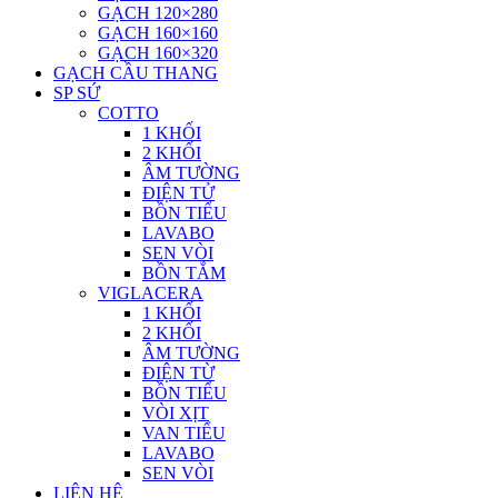
GẠCH 120×280
GẠCH 160×160
GẠCH 160×320
GẠCH CẦU THANG
SP SỨ
COTTO
1 KHỐI
2 KHỐI
ÂM TƯỜNG
ĐIỆN TỬ
BỒN TIỂU
LAVABO
SEN VÒI
BỒN TẮM
VIGLACERA
1 KHỐI
2 KHỐI
ÂM TƯỜNG
ĐIỆN TỪ
BỒN TIỂU
VÒI XỊT
VAN TIỂU
LAVABO
SEN VÒI
LIÊN HỆ