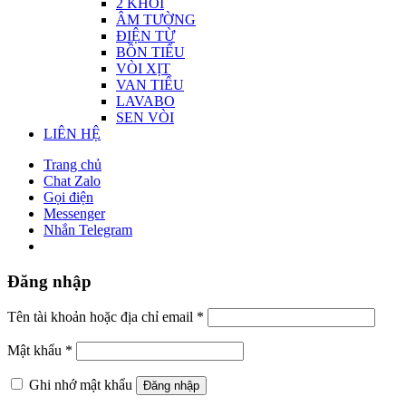
2 KHỐI
ÂM TƯỜNG
ĐIỆN TỪ
BỒN TIỂU
VÒI XỊT
VAN TIỂU
LAVABO
SEN VÒI
LIÊN HỆ
Trang chủ
Chat Zalo
Gọi điện
Messenger
Nhắn Telegram
Đăng nhập
Tên tài khoản hoặc địa chỉ email
*
Mật khẩu
*
Ghi nhớ mật khẩu
Đăng nhập