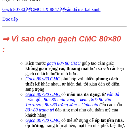
Gạch 80×80 CMC LX 8847 vân đá marbal xanh
Đọc tiếp
⇒ Vì sao chọn gạch CMC 80×80
:
Kích thước
gạch 80×80 CMC
giúp tạo cảm giác
không gian rộng rãi, thoáng mát
hơn so với các loại
gạch có kích thước nhỏ hơn .
Gạch 80×80 CMC
phù hợp với nhiều
phong cách
thiết kế
khác nhau, từ hiện đại, tối giản đến cổ điển,
sang trọng .
Gạch 80×80 CMC
có
mẫu mã đa dạng
, từ
vân đá
;
vân gỗ
;
80×80
màu vàng – kem
;
80×80 vân
Terrazzo
;
80×80
trắng xám – Calacata
đến các mẫu
80×80
trang trí
đáp ứng mọi nhu cầu thẩm mỹ của
khách hàng .
Gạch 80×80 CMC
có thể sử dụng để
ốp lát nền nhà,
ốp tường
, trang trí mặt tiền, mặt tiền nhà phố, biệt thự,