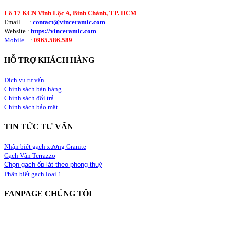
Lô 17 KCN Vĩnh Lộc A, Bình Chánh, TP. HCM
Email :
contact@vinceramic.com
Website :
https://vinceramic.com
Mobile
:
0965.586.589
HỖ TRỢ KHÁCH HÀNG
Dịch vụ tư vấn
Chính sách bán hàng
Chính sách đổi trả
Chính sách bảo mật
TIN TỨC TƯ VẤN
Nhận biết gạch xương Granite
Gạch Vân Terrazzo
Chọn gạch ốp lát theo phong thuỷ
Phân biết gạch loại 1
FANPAGE CHÚNG TÔI