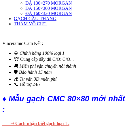
ĐÁ 130×270 MORGAN
ĐÁ 150×300 MORGAN
ĐÁ 160×320 MORGAN
GẠCH CẦU THANG
THẢM VÔ CỰC
Vinceramic Cam Kết :
💎
Chính hãng 100% loại 1
🏆 Cung cấp đầy đủ C/O; C/Q...
🚚
Miễn phí vận chuyển nội thành
🛡️
Bảo hành 15 năm
🧊
Tư vấn 3D miễn phí
📞 Hỗ trợ 24/7
♦ Mẫu gạch CMC 80×80 mới nhất
:
⇒ Cách nhận biết gạch loại 1 .