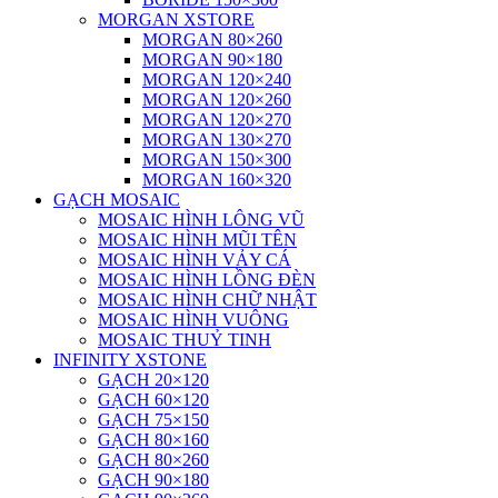
MORGAN XSTORE
MORGAN 80×260
MORGAN 90×180
MORGAN 120×240
MORGAN 120×260
MORGAN 120×270
MORGAN 130×270
MORGAN 150×300
MORGAN 160×320
GẠCH MOSAIC
MOSAIC HÌNH LÔNG VŨ
MOSAIC HÌNH MŨI TÊN
MOSAIC HÌNH VẢY CÁ
MOSAIC HÌNH LỒNG ĐÈN
MOSAIC HÌNH CHỮ NHẬT
MOSAIC HÌNH VUÔNG
MOSAIC THUỶ TINH
INFINITY XSTONE
GẠCH 20×120
GẠCH 60×120
GẠCH 75×150
GẠCH 80×160
GẠCH 80×260
GẠCH 90×180