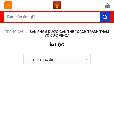
Chuyển
đến
Tìm
nội
kiếm:
dung
TRANG CHỦ
/
SẢN PHẨM ĐƯỢC GẮN THẺ “GẠCH TRANH THẢM
VÔ CỰC VIN01”
LỌC