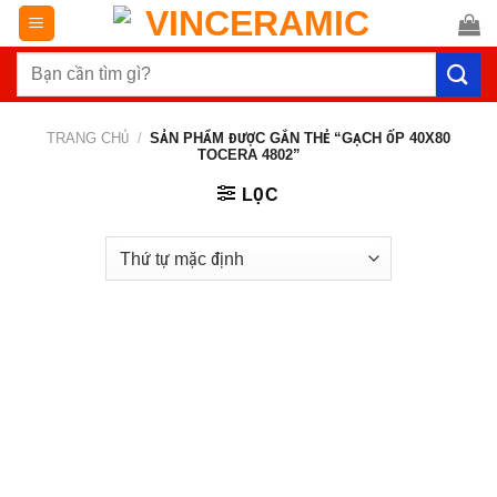
Chuyển
đến
Tìm
nội
kiếm:
dung
TRANG CHỦ
/
SẢN PHẨM ĐƯỢC GẮN THẺ “GẠCH ỐP 40X80
TOCERA 4802”
LỌC