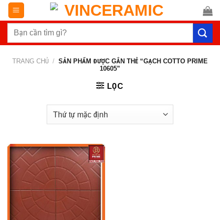
Chuyển
đến
Tìm
nội
kiếm:
dung
TRANG CHỦ
/
SẢN PHẨM ĐƯỢC GẮN THẺ “GẠCH COTTO PRIME
10605”
LỌC