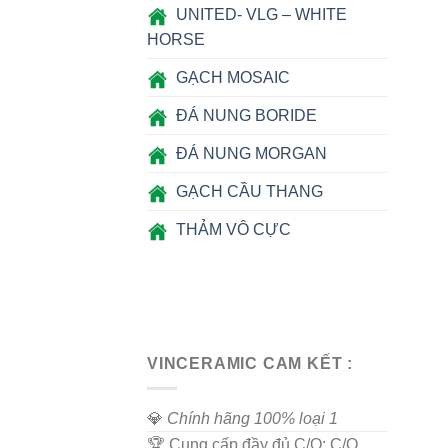
UNITED- VLG – WHITE
HORSE
GẠCH MOSAIC
ĐÁ NUNG BORIDE
ĐÁ NUNG MORGAN
GẠCH CẦU THANG
THẢM VÔ CỰC
VINCERAMIC CAM KẾT :
💎
Chính hãng 100% loại 1
🏆 Cung cấp đầy đủ C/O; C/Q...