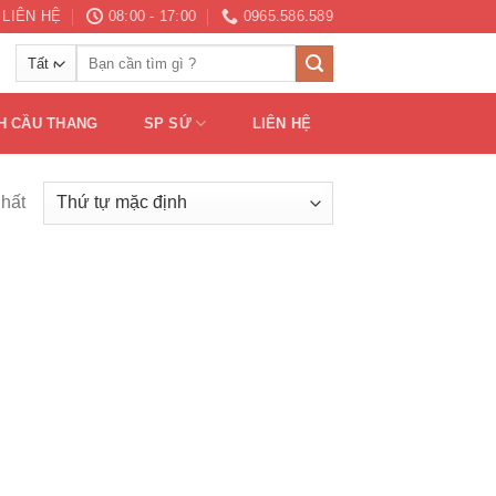
LIÊN HỆ
08:00 - 17:00
0965.586.589
Tìm
kiếm:
H CẦU THANG
SP SỨ
LIÊN HỆ
nhất