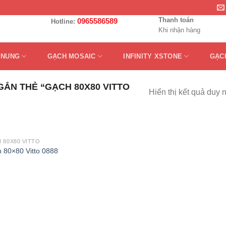
Thanh toán
0965586589
Hotline:
Khi nhận hàng
 NUNG
GẠCH MOSAIC
INFINITY XSTONE
GẠC
ẮN THẺ “GẠCH 80X80 VITTO
Hiển thị kết quả duy 
 80X80 VITTO
 80×80 Vitto 0888