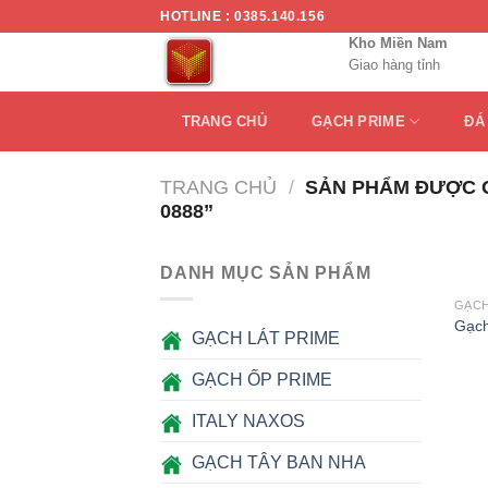
Chuyển
HOTLINE : 0385.140.156
đến
Kho Miền Nam
Giao hàng tỉnh
nội
dung
TRANG CHỦ
GẠCH PRIME
ĐÁ
TRANG CHỦ
/
SẢN PHẨM ĐƯỢC G
0888”
DANH MỤC SẢN PHẨM
GẠCH
Gạch
GẠCH LÁT PRIME
GẠCH ỐP PRIME
ITALY NAXOS
GẠCH TÂY BAN NHA