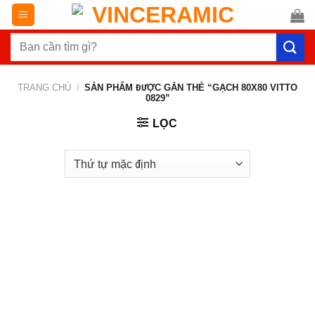
Chuyển
đến
Tìm
nội
kiếm:
dung
TRANG CHỦ
/
SẢN PHẨM ĐƯỢC GẮN THẺ “GẠCH 80X80 VITTO
0829”
LỌC