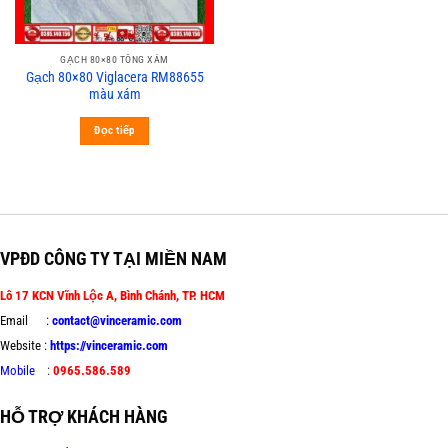
GẠCH 80×80 TÔNG XÁM
Gạch 80×80 Viglacera RM88655
màu xám
Đọc tiếp
VPĐD CÔNG TY TẠI MIỀN NAM
Lô 17 KCN Vĩnh Lộc A, Bình Chánh, TP. HCM
Email :
contact@vinceramic.com
Website :
https://vinceramic.com
Mobile
:
0965.586.589
HỖ TRỢ KHÁCH HÀNG