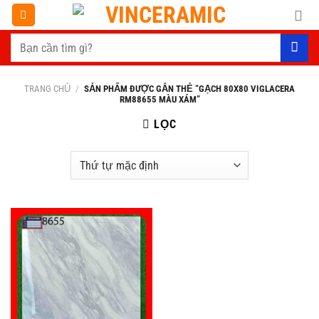
Chuyển
đến
Tìm
nội
kiếm:
dung
TRANG CHỦ
/
SẢN PHẨM ĐƯỢC GẮN THẺ “GẠCH 80X80 VIGLACERA
RM88655 MÀU XÁM”
LỌC