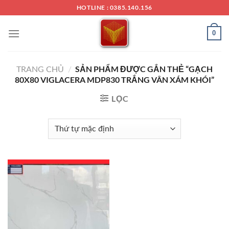
Chuyển
HOTLINE : 0385.140.156
đến
nội
0
dung
SẢN PHẨM ĐƯỢC GẮN THẺ “GẠCH
TRANG CHỦ
/
80X80 VIGLACERA MDP830 TRẮNG VÂN XÁM KHÓI”
LỌC