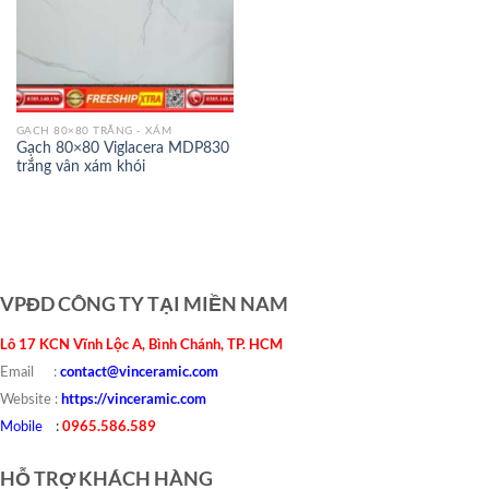
GẠCH 80×80 TRẮNG - XÁM
Gạch 80×80 Viglacera MDP830
trắng vân xám khói
VPĐD CÔNG TY TẠI MIỀN NAM
Lô 17 KCN Vĩnh Lộc A, Bình Chánh, TP. HCM
contact@vinceramic.com
Email :
https://vinceramic.com
Website :
0965.586.589
Mobile
:
HỖ TRỢ KHÁCH HÀNG