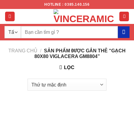
Chuyển
HOTLINE : 0385.140.156
đến
nội
dung
Tìm
kiếm:
TRANG CHỦ
/
SẢN PHẨM ĐƯỢC GẮN THẺ “GẠCH
80X80 VIGLACERA GM8804”
LỌC