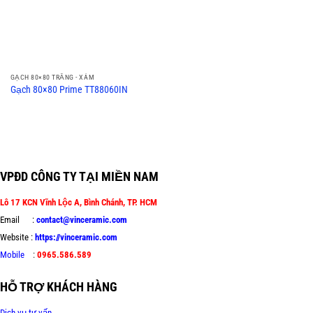
GẠCH 80×80 TRẮNG - XÁM
Gạch 80×80 Prime TT88060IN
VPĐD CÔNG TY TẠI MIỀN NAM
Lô 17 KCN Vĩnh Lộc A, Bình Chánh, TP. HCM
Email :
contact@vinceramic.com
Website :
https://vinceramic.com
Mobile
:
0965.586.589
HỖ TRỢ KHÁCH HÀNG
Dịch vụ tư vấn