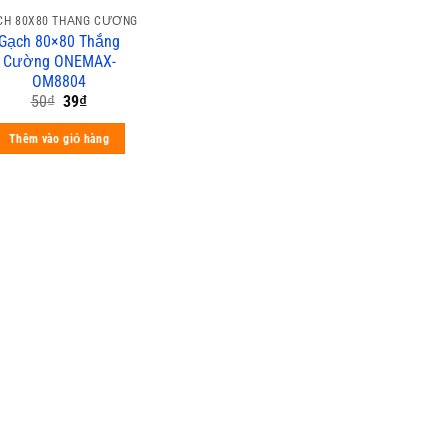
CH 80X80 THẮNG CƯỜNG
Gạch 80×80 Thắng
Cường ONEMAX-
OM8804
50
₫
39
₫
Thêm vào giỏ hàng