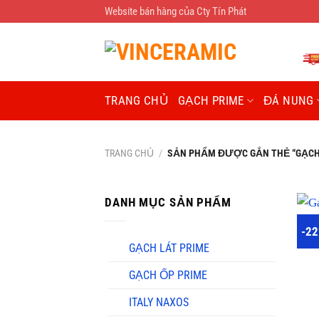
Chuyển
Website bán hàng của Cty Tín Phát
đến
nội
dung
TRANG CHỦ
GẠCH PRIME
ĐÁ NUNG
TRANG CHỦ
/
SẢN PHẨM ĐƯỢC GẮN THẺ “GẠCH
DANH MỤC SẢN PHẨM
-2
GẠCH LÁT PRIME
GẠCH ỐP PRIME
ITALY NAXOS