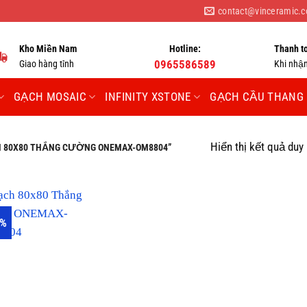
contact@vinceramic.
Kho Miền Nam
Hotline:
Thanh t
Giao hàng tỉnh
0965586589
Khi nhậ
GẠCH MOSAIC
INFINITY XSTONE
GẠCH CẦU THANG
Hiển thị kết quả duy
 80X80 THẮNG CƯỜNG ONEMAX-OM8804”
2%