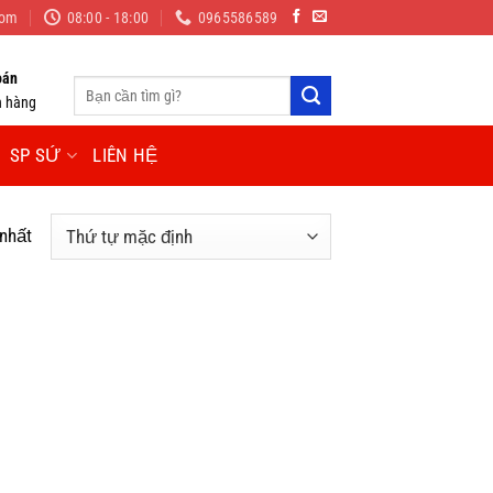
com
08:00 - 18:00
0965586589
oán
Tìm
n hàng
kiếm:
SP SỨ
LIÊN HỆ
 nhất