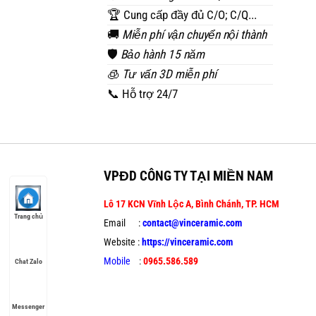
🏆 Cung cấp đầy đủ C/O; C/Q...
🚚
Miễn phí vận chuyển nội thành
🛡️
Bảo hành 15 năm
🧊
Tư vấn 3D miễn phí
📞 Hỗ trợ 24/7
VPĐD CÔNG TY TẠI MIỀN NAM
Lô 17 KCN Vĩnh Lộc A, Bình Chánh, TP. HCM
Trang chủ
Email :
contact@vinceramic.com
Website :
https://vinceramic.com
Mobile
:
0965.586.589
Chat Zalo
Messenger