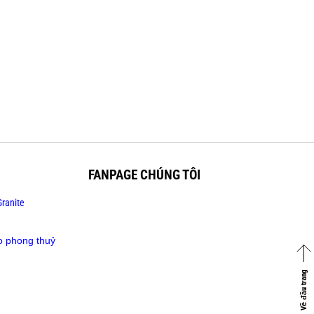
N
FANPAGE CHÚNG TÔI
ranite
o phong thuỷ
Về đầu trang