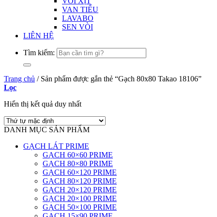
VÒI XỊT
VAN TIỂU
LAVABO
SEN VÒI
LIÊN HỆ
Tìm kiếm:
Trang chủ
/
Sản phẩm được gắn thẻ “Gạch 80x80 Takao 18106”
Lọc
Hiển thị kết quả duy nhất
DANH MỤC SẢN PHẨM
GẠCH LÁT PRIME
GẠCH 60×60 PRIME
GẠCH 80×80 PRIME
GẠCH 60×120 PRIME
GẠCH 80×120 PRIME
GẠCH 20×120 PRIME
GẠCH 20×100 PRIME
GẠCH 50×100 PRIME
GẠCH 15×90 PRIME