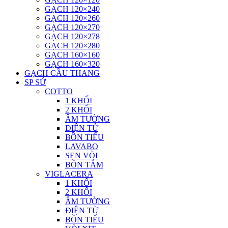
GẠCH 120×240
GẠCH 120×260
GẠCH 120×270
GẠCH 120×278
GẠCH 120×280
GẠCH 160×160
GẠCH 160×320
GẠCH CẦU THANG
SP SỨ
COTTO
1 KHỐI
2 KHỐI
ÂM TƯỜNG
ĐIỆN TỬ
BỒN TIỂU
LAVABO
SEN VÒI
BỒN TẮM
VIGLACERA
1 KHỐI
2 KHỐI
ÂM TƯỜNG
ĐIỆN TỪ
BỒN TIỂU