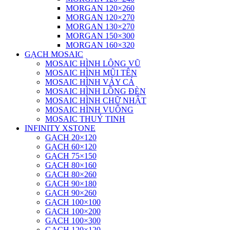
MORGAN 120×260
MORGAN 120×270
MORGAN 130×270
MORGAN 150×300
MORGAN 160×320
GẠCH MOSAIC
MOSAIC HÌNH LÔNG VŨ
MOSAIC HÌNH MŨI TÊN
MOSAIC HÌNH VẢY CÁ
MOSAIC HÌNH LỒNG ĐÈN
MOSAIC HÌNH CHỮ NHẬT
MOSAIC HÌNH VUÔNG
MOSAIC THUỶ TINH
INFINITY XSTONE
GẠCH 20×120
GẠCH 60×120
GẠCH 75×150
GẠCH 80×160
GẠCH 80×260
GẠCH 90×180
GẠCH 90×260
GẠCH 100×100
GẠCH 100×200
GẠCH 100×300
GẠCH 120×120