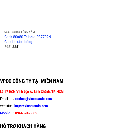
GẠCH 80×80 TÔNG XÁM
Gạch 80×80 Taicera P87702N
Granite xám bóng
59
₫
33
₫
VPĐD CÔNG TY TẠI MIỀN NAM
Lô 17 KCN Vĩnh Lộc A, Bình Chánh, TP. HCM
Email :
contact@vinceramic.com
Website :
https://vinceramic.com
Mobile
:
0965.586.589
HỖ TRỢ KHÁCH HÀNG