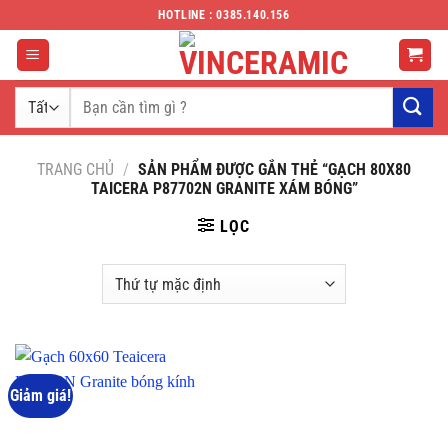
Chuyển
HOTLINE : 0385.140.156
đến
nội
dung
Tìm
kiếm:
TRANG CHỦ
/
SẢN PHẨM ĐƯỢC GẮN THẺ “GẠCH 80X80
TAICERA P87702N GRANITE XÁM BÓNG”
LỌC
Giảm giá!