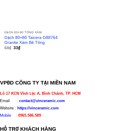
GẠCH 80×80 TÔNG XÁM
Gạch 80×80 Taicera G88764
Granite Xám Bê Tông
59
₫
33
₫
VPĐD CÔNG TY TẠI MIỀN NAM
Lô 17 KCN Vĩnh Lộc A, Bình Chánh, TP. HCM
Email :
contact@vinceramic.com
Website :
https://vinceramic.com
Mobile
:
0965.586.589
HỖ TRỢ KHÁCH HÀNG