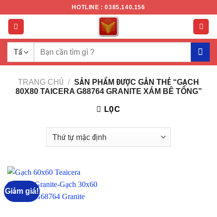
Chuyển
HOTLINE : 0385.140.156
đến
nội
dung
Tìm
kiếm:
TRANG CHỦ
/
SẢN PHẨM ĐƯỢC GẮN THẺ “GẠCH
80X80 TAICERA G88764 GRANITE XÁM BÊ TÔNG”
LỌC
Giảm giá!