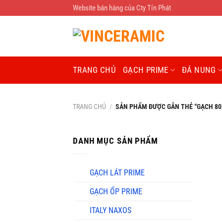
Chuyển
Website bán hàng của Cty Tín Phát
đến
nội
dung
TRANG CHỦ
GẠCH PRIME
ĐÁ NUNG
TRANG CHỦ
/
SẢN PHẨM ĐƯỢC GẮN THẺ “GẠCH 80X
DANH MỤC SẢN PHẨM
GẠCH LÁT PRIME
GẠCH ỐP PRIME
ITALY NAXOS