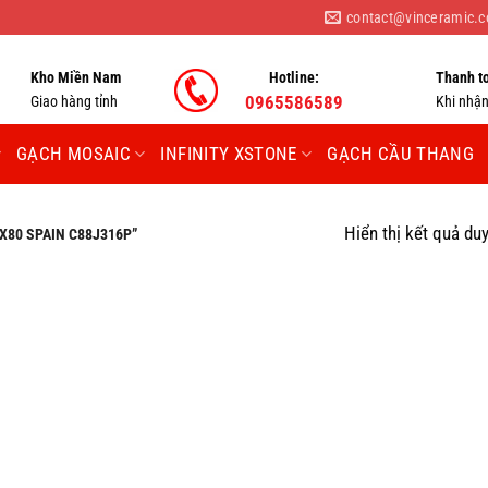
contact@vinceramic.
Kho Miền Nam
Hotline:
Thanh t
Giao hàng tỉnh
0965586589
Khi nhậ
GẠCH MOSAIC
INFINITY XSTONE
GẠCH CẦU THANG
Hiển thị kết quả du
80 SPAIN C88J316P”