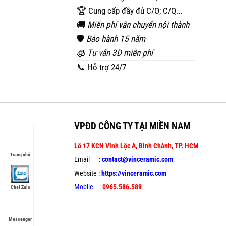
🏆 Cung cấp đầy đủ C/O; C/Q...
🚚
Miễn phí vận chuyển nội thành
🛡️
Bảo hành 15 năm
🧊
Tư vấn 3D miễn phí
📞 Hỗ trợ 24/7
VPĐD CÔNG TY TẠI MIỀN NAM
Lô 17 KCN Vĩnh Lộc A, Bình Chánh, TP. HCM
Trang chủ
Email :
contact@vinceramic.com
Website :
https://vinceramic.com
Mobile
:
0965.586.589
Chat Zalo
Messenger