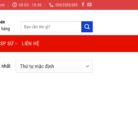
com
08:00 - 18:00
0965586589
oán
Tìm
n hàng
kiếm:
SP SỨ
LIÊN HỆ
y nhất