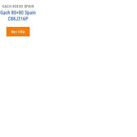
GẠCH 80X80 SPAIN
Gạch 80×80 Spain
C88J316P
Đọc tiếp