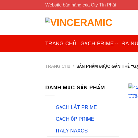
Chuyển
Website bán hàng của Cty Tín Phát
đến
nội
dung
TRANG CHỦ
GẠCH PRIME
ĐÁ N
TRANG CHỦ
/
SẢN PHẨM ĐƯỢC GẮN THẺ “GẠ
DANH MỤC SẢN PHẨM
GẠCH LÁT PRIME
GẠCH ỐP PRIME
ITALY NAXOS