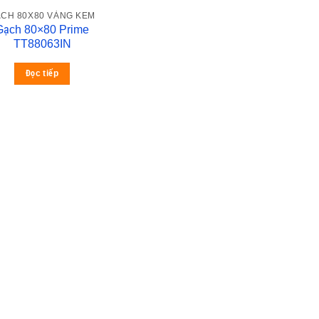
CH 80X80 VÀNG KEM
Gạch 80×80 Prime
TT88063IN
Đọc tiếp