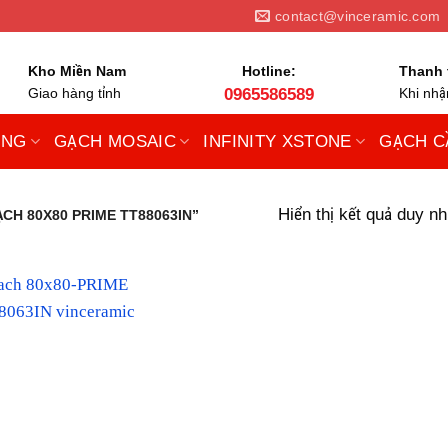
contact@vinceramic.com
Kho Miền Nam
Hotline:
Thanh 
Giao hàng tỉnh
0965586589
Khi nh
UNG
GẠCH MOSAIC
INFINITY XSTONE
GẠCH C
Hiển thị kết quả duy nh
CH 80X80 PRIME TT88063IN”