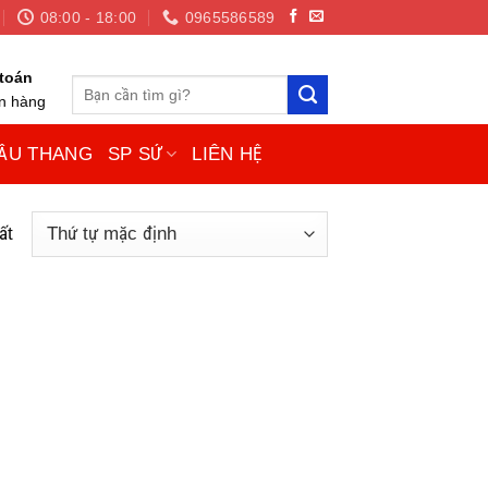
08:00 - 18:00
0965586589
toán
Tìm
ận hàng
kiếm:
ẦU THANG
SP SỨ
LIÊN HỆ
ất