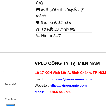
C/Q...
🚚
Miễn phí vận chuyển nội
thành
🛡️
Bảo hành 15 năm
🧊
Tư vấn 3D miễn phí
📞 Hỗ trợ 24/7
VPĐD CÔNG TY TẠI MIỀN NAM
Lô 17 KCN Vĩnh Lộc A, Bình Chánh, TP. HCM
Email :
contact@vinceramic.com
Trang chủ
Website :
https://vinceramic.com
Mobile
:
0965.586.589
Chat Zalo