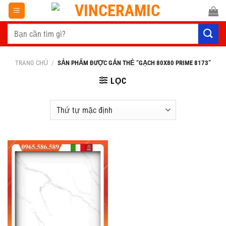
Chuyển
đến
Tìm
nội
kiếm:
dung
TRANG CHỦ
/
SẢN PHẨM ĐƯỢC GẮN THẺ “GẠCH 80X80 PRIME 8173”
LỌC