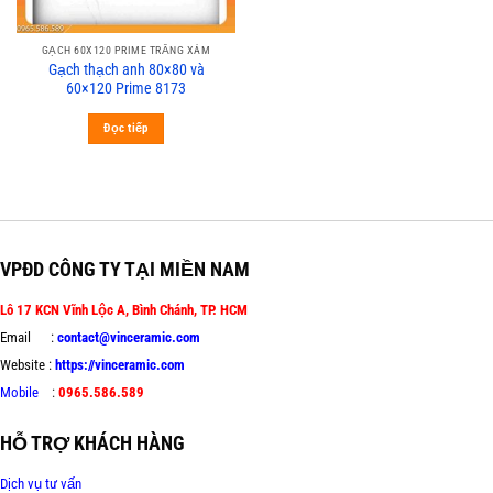
GẠCH 60X120 PRIME TRẮNG XÁM
Gạch thạch anh 80×80 và
60×120 Prime 8173
Đọc tiếp
VPĐD CÔNG TY TẠI MIỀN NAM
Lô 17 KCN Vĩnh Lộc A, Bình Chánh, TP. HCM
Email :
contact@vinceramic.com
Website :
https://vinceramic.com
Mobile
:
0965.586.589
HỖ TRỢ KHÁCH HÀNG
Dịch vụ tư vấn