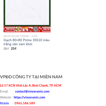
GẠCH 80×80 TRẮNG - XÁM
Gạch 80×80 Prime 35510 màu
trắng vân xám khói
25
₫
36
₫
VPĐD CÔNG TY TẠI MIỀN NAM
Lô 17 KCN Vĩnh Lộc A, Bình Chánh, TP. HCM
contact@vinceramic.com
Email :
https://vinceramic.com
Website :
0965.586.589
Mobile
: