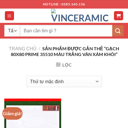
Chuyển
HOTLINE : 0385.140.156
đến
nội
dung
Tìm
kiếm:
SẢN PHẨM ĐƯỢC GẮN THẺ “GẠCH
TRANG CHỦ
/
80X80 PRIME 35510 MÀU TRẮNG VÂN XÁM KHÓI”
LỌC
Giảm giá!