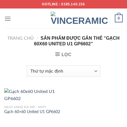
Chuyển
HOTLINE : 0385.140.156
đến
nội
0
dung
SẢN PHẨM ĐƯỢC GẮN THẺ “GẠCH
TRANG CHỦ
/
60X60 UNITED U1 GP6602”
LỌC
GẠCH 60X60 ĐÁ MỜ - MATT
Gạch 60×60 United U1 GP6602