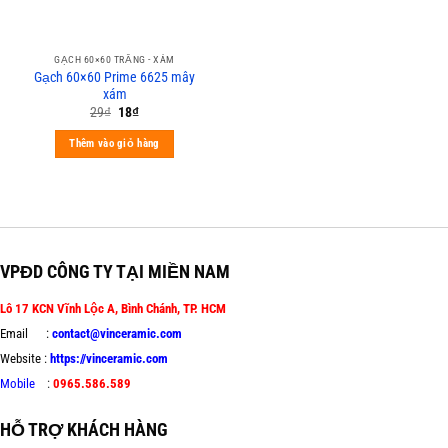
GẠCH 60×60 TRẮNG - XÁM
Gạch 60×60 Prime 6625 mây
xám
29
₫
18
₫
Thêm vào giỏ hàng
VPĐD CÔNG TY TẠI MIỀN NAM
Lô 17 KCN Vĩnh Lộc A, Bình Chánh, TP. HCM
Email :
contact@vinceramic.com
Website :
https://vinceramic.com
Mobile
:
0965.586.589
HỖ TRỢ KHÁCH HÀNG