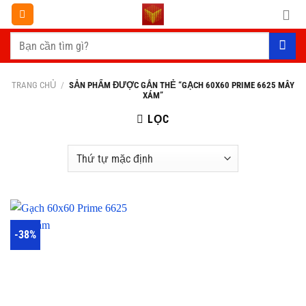
Chuyển
đến
Tìm
nội
kiếm:
dung
TRANG CHỦ
/
SẢN PHẨM ĐƯỢC GẮN THẺ “GẠCH 60X60 PRIME 6625 MÂY
XÁM”
LỌC
-38%