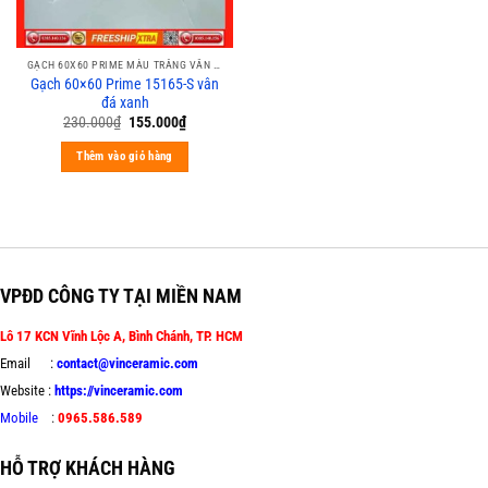
GẠCH 60X60 PRIME MÀU TRẮNG VÂN XÁM CALACATA
Gạch 60×60 Prime 15165-S vân
đá xanh
230.000
₫
155.000
₫
Thêm vào giỏ hàng
VPĐD CÔNG TY TẠI MIỀN NAM
Lô 17 KCN Vĩnh Lộc A, Bình Chánh, TP. HCM
Email :
contact@vinceramic.com
Website :
https://vinceramic.com
Mobile
:
0965.586.589
HỖ TRỢ KHÁCH HÀNG