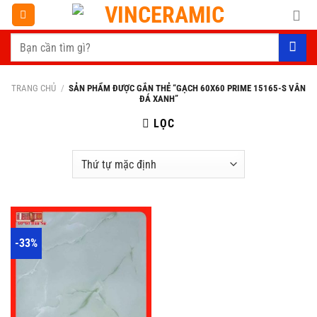
Chuyển
đến
Tìm
nội
kiếm:
dung
TRANG CHỦ
/
SẢN PHẨM ĐƯỢC GẮN THẺ “GẠCH 60X60 PRIME 15165-S VÂN
ĐÁ XANH”
LỌC
-33%