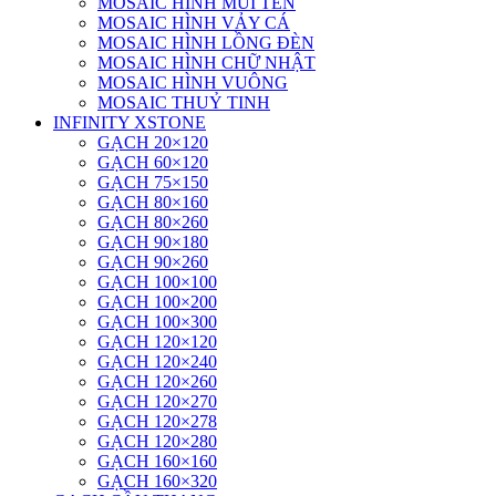
MOSAIC HÌNH MŨI TÊN
MOSAIC HÌNH VẢY CÁ
MOSAIC HÌNH LỒNG ĐÈN
MOSAIC HÌNH CHỮ NHẬT
MOSAIC HÌNH VUÔNG
MOSAIC THUỶ TINH
INFINITY XSTONE
GẠCH 20×120
GẠCH 60×120
GẠCH 75×150
GẠCH 80×160
GẠCH 80×260
GẠCH 90×180
GẠCH 90×260
GẠCH 100×100
GẠCH 100×200
GẠCH 100×300
GẠCH 120×120
GẠCH 120×240
GẠCH 120×260
GẠCH 120×270
GẠCH 120×278
GẠCH 120×280
GẠCH 160×160
GẠCH 160×320