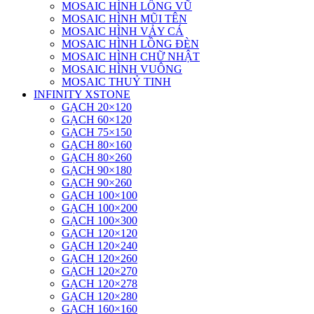
MOSAIC HÌNH LÔNG VŨ
MOSAIC HÌNH MŨI TÊN
MOSAIC HÌNH VẢY CÁ
MOSAIC HÌNH LỒNG ĐÈN
MOSAIC HÌNH CHỮ NHẬT
MOSAIC HÌNH VUÔNG
MOSAIC THUỶ TINH
INFINITY XSTONE
GẠCH 20×120
GẠCH 60×120
GẠCH 75×150
GẠCH 80×160
GẠCH 80×260
GẠCH 90×180
GẠCH 90×260
GẠCH 100×100
GẠCH 100×200
GẠCH 100×300
GẠCH 120×120
GẠCH 120×240
GẠCH 120×260
GẠCH 120×270
GẠCH 120×278
GẠCH 120×280
GẠCH 160×160