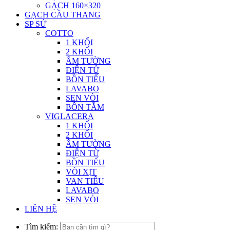
GẠCH 160×320
GẠCH CẦU THANG
SP SỨ
COTTO
1 KHỐI
2 KHỐI
ÂM TƯỜNG
ĐIỆN TỬ
BỒN TIỂU
LAVABO
SEN VÒI
BỒN TẮM
VIGLACERA
1 KHỐI
2 KHỐI
ÂM TƯỜNG
ĐIỆN TỪ
BỒN TIỂU
VÒI XỊT
VAN TIỂU
LAVABO
SEN VÒI
LIÊN HỆ
Tìm kiếm: