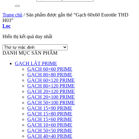
Trang chủ
/
Sản phẩm được gắn thẻ “Gạch 60x60 Eurotile THD
H03”
Lọc
Hiển thị kết quả duy nhất
DANH MỤC SẢN PHẨM
GẠCH LÁT PRIME
GẠCH 60×60 PRIME
GẠCH 80×80 PRIME
GẠCH 60×120 PRIME
GẠCH 80×120 PRIME
GẠCH 20×120 PRIME
GẠCH 20×100 PRIME
GẠCH 50×100 PRIME
GẠCH 15×90 PRIME
GẠCH 15×80 PRIME
GẠCH 15×60 PRIME
GẠCH 10×60 PRIME
GẠCH 50×50 PRIME
GẠCH 40×40 PRIME