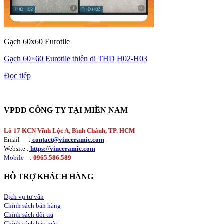
Gạch 60x60 Eurotile
Gạch 60×60 Eurotile thiên di THD H02-H03
Đọc tiếp
VPĐD CÔNG TY TẠI MIỀN NAM
Lô 17 KCN Vĩnh Lộc A, Bình Chánh, TP. HCM
Email :
contact@vinceramic.com
Website :
https://vinceramic.com
Mobile
:
0965.586.589
HỖ TRỢ KHÁCH HÀNG
Dịch vụ tư vấn
Chính sách bán hàng
Chính sách đổi trả