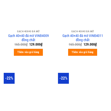
GẠCH 40X40 ĐÁ MỜ
GẠCH 40X40 ĐÁ MỜ
Gạch 40×40 đá mờ VINĐ4009
Gạch 40×40 đá mờ VINĐ4011
đồng chất
đồng chất
165.000
₫
129.000
₫
165.000
₫
129.000
₫
Thêm vào giỏ hàng
Thêm vào giỏ hàng
-22%
-22%