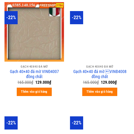
-22%
-22%
GẠCH 40X40 ĐÁ MỜ
GẠCH 40X40 ĐÁ MỜ
Gạch 40×40 đá mờ VINĐ4007
Gạch 40×40 đá mờ VINĐ4008
đồng chất
đồng chất
165.000
₫
129.000
₫
165.000
₫
129.000
₫
Thêm vào giỏ hàng
Thêm vào giỏ hàng
-22%
-22%