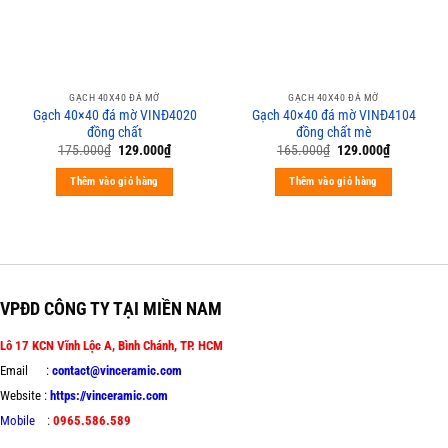
GẠCH 40X40 ĐÁ MỜ
GẠCH 40X40 ĐÁ MỜ
Gạch 40×40 đá mờ VINĐ4020
Gạch 40×40 đá mờ VINĐ4104
đồng chất
đồng chất mè
175.000
₫
129.000
₫
165.000
₫
129.000
₫
Thêm vào giỏ hàng
Thêm vào giỏ hàng
VPĐD CÔNG TY TẠI MIỀN NAM
Lô 17 KCN Vĩnh Lộc A, Bình Chánh, TP. HCM
Email :
contact@vinceramic.com
Website :
https://vinceramic.com
Mobile
:
0965.586.589