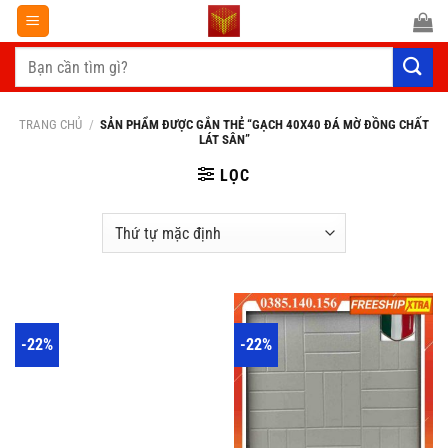
Chuyển
đến
Tìm
nội
kiếm:
dung
TRANG CHỦ
/
SẢN PHẨM ĐƯỢC GẮN THẺ “GẠCH 40X40 ĐÁ MỜ ĐỒNG CHẤT
LÁT SÂN”
LỌC
-22%
-22%