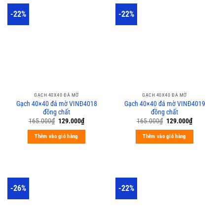
-22%
-22%
GẠCH 40X40 ĐÁ MỜ
GẠCH 40X40 ĐÁ MỜ
Gạch 40×40 đá mờ VINĐ4018
Gạch 40×40 đá mờ VINĐ4019
đồng chất
đồng chất
165.000
₫
129.000
₫
165.000
₫
129.000
₫
Thêm vào giỏ hàng
Thêm vào giỏ hàng
-26%
-22%