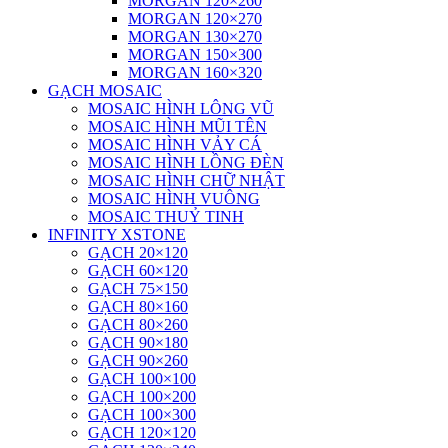
MORGAN 120×260
MORGAN 120×270
MORGAN 130×270
MORGAN 150×300
MORGAN 160×320
GẠCH MOSAIC
MOSAIC HÌNH LÔNG VŨ
MOSAIC HÌNH MŨI TÊN
MOSAIC HÌNH VẢY CÁ
MOSAIC HÌNH LỒNG ĐÈN
MOSAIC HÌNH CHỮ NHẬT
MOSAIC HÌNH VUÔNG
MOSAIC THUỶ TINH
INFINITY XSTONE
GẠCH 20×120
GẠCH 60×120
GẠCH 75×150
GẠCH 80×160
GẠCH 80×260
GẠCH 90×180
GẠCH 90×260
GẠCH 100×100
GẠCH 100×200
GẠCH 100×300
GẠCH 120×120