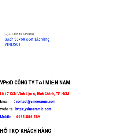
GẠCH 30X60 APODIO
Gạch 30×60 đơn sắc vàng
VINĐS01
VPĐD CÔNG TY TẠI MIỀN NAM
Lô 17 KCN Vĩnh Lộc A, Bình Chánh, TP. HCM
Email :
contact@vinceramic.com
Website :
https://vinceramic.com
Mobile
:
0965.586.589
HỖ TRỢ KHÁCH HÀNG