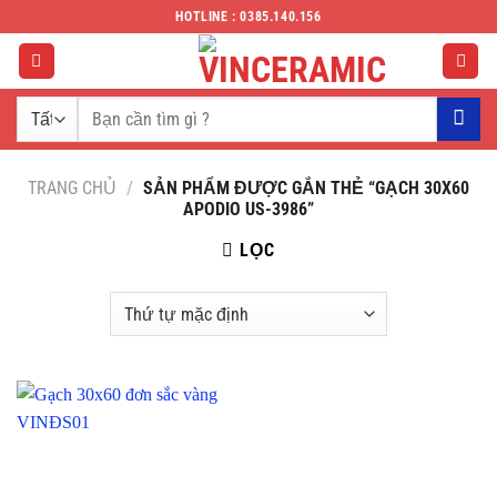
Chuyển
HOTLINE : 0385.140.156
đến
nội
dung
Tìm
kiếm:
TRANG CHỦ
/
SẢN PHẨM ĐƯỢC GẮN THẺ “GẠCH 30X60
APODIO US-3986”
LỌC