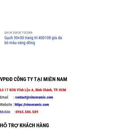
GẠCH 30X30 TOCERA
Gạch 30×30 trang trí 40D108 giả da
bò màu vàng đồng
VPĐD CÔNG TY TẠI MIỀN NAM
Lô 17 KCN Vĩnh Lộc A, Bình Chánh, TP. HCM
Email :
contact@vinceramic.com
Website :
https://vinceramic.com
Mobile
:
0965.586.589
HỖ TRỢ KHÁCH HÀNG