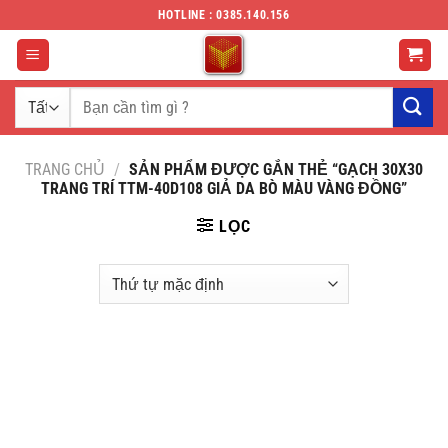
Chuyển
HOTLINE : 0385.140.156
đến
nội
dung
Tìm
kiếm:
TRANG CHỦ
/
SẢN PHẨM ĐƯỢC GẮN THẺ “GẠCH 30X30
TRANG TRÍ TTM-40D108 GIẢ DA BÒ MÀU VÀNG ĐỒNG”
LỌC