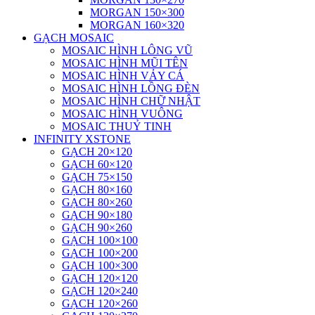
MORGAN 150×300
MORGAN 160×320
GẠCH MOSAIC
MOSAIC HÌNH LÔNG VŨ
MOSAIC HÌNH MŨI TÊN
MOSAIC HÌNH VẢY CÁ
MOSAIC HÌNH LỒNG ĐÈN
MOSAIC HÌNH CHỮ NHẬT
MOSAIC HÌNH VUÔNG
MOSAIC THUỶ TINH
INFINITY XSTONE
GẠCH 20×120
GẠCH 60×120
GẠCH 75×150
GẠCH 80×160
GẠCH 80×260
GẠCH 90×180
GẠCH 90×260
GẠCH 100×100
GẠCH 100×200
GẠCH 100×300
GẠCH 120×120
GẠCH 120×240
GẠCH 120×260