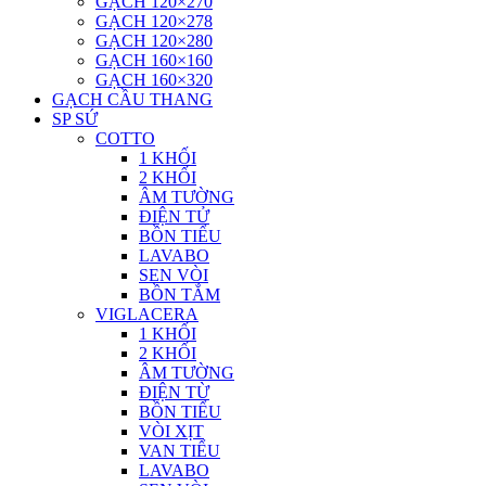
GẠCH 120×270
GẠCH 120×278
GẠCH 120×280
GẠCH 160×160
GẠCH 160×320
GẠCH CẦU THANG
SP SỨ
COTTO
1 KHỐI
2 KHỐI
ÂM TƯỜNG
ĐIỆN TỬ
BỒN TIỂU
LAVABO
SEN VÒI
BỒN TẮM
VIGLACERA
1 KHỐI
2 KHỐI
ÂM TƯỜNG
ĐIỆN TỪ
BỒN TIỂU
VÒI XỊT
VAN TIỂU
LAVABO