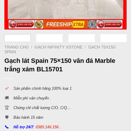
TRANG CHỦ
/
GẠCH INFINITY XSTONE
/
GẠCH 75X150
SPAIN
Gạch lát Spain 75×150 vân đá Marble
trắng xám BL15701
✅
S
ản phẩm chính hãng 100% loại 1
🚚
Miễn phí vận chuyển .
🏆
Chứng chỉ chất lượng C/O, C/Q…
🛡️
Bảo hành 15 năm
📞
Hỗ trợ 24/7
:
0385.140.156 .