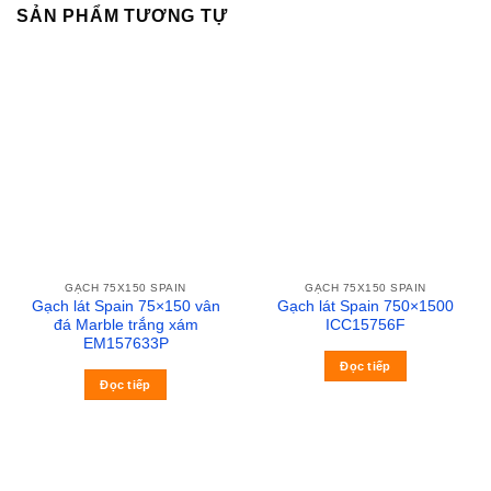
SẢN PHẨM TƯƠNG TỰ
GẠCH 75X150 SPAIN
GẠCH 75X150 SPAIN
Gạch lát Spain 75×150 vân
Gạch lát Spain 750×1500
đá Marble trắng xám
ICC15756F
EM157633P
Đọc tiếp
Đọc tiếp