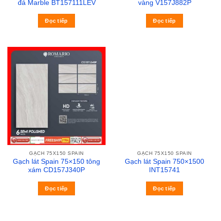
đá Marble BT157111LEV
vàng V157J882P
Đọc tiếp
Đọc tiếp
GẠCH 75X150 SPAIN
GẠCH 75X150 SPAIN
Gạch lát Spain 75×150 tông
Gạch lát Spain 750×1500
xám CD157J340P
INT15741
Đọc tiếp
Đọc tiếp