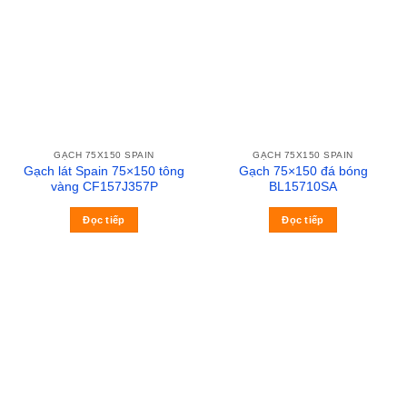
GẠCH 75X150 SPAIN
GẠCH 75X150 SPAIN
Gạch lát Spain 75×150 tông
Gạch 75×150 đá bóng
vàng CF157J357P
BL15710SA
Đọc tiếp
Đọc tiếp