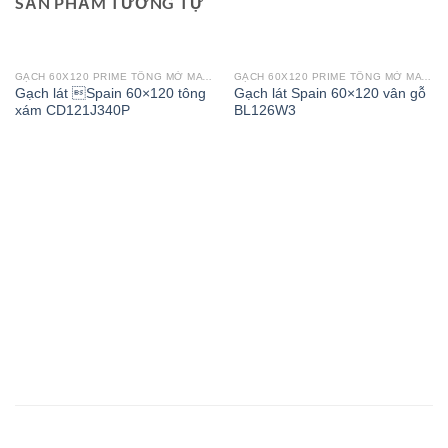
SẢN PHẨM TƯƠNG TỰ
GẠCH 60X120 PRIME TÔNG MỜ MATT
GẠCH 60X120 PRIME TÔNG MỜ MATT
Gạch lát Spain 60×120 tông
Gạch lát Spain 60×120 vân gỗ
xám CD121J340P
BL126W3