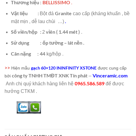
Thương hiệu :
BELLISSIMO
.
Vật liệu :
Granite
Bột đá
cao cấp (kháng khuẩn , bề
.
mặt mịn , dễ lau chùi …)
Số vỉên/hộp :
vỉên
( 1.44 mét )
2
.
Sử dụng
:
ốp tường – lát nền .
Cân nặng :
44
kg/hộp .
>>
gạch 60×120 ININFINITY XSTONE
Hiện mẫu
được cung cấp
công ty TNHH TMĐT XNK Tín phát
Vinceramic.com
–
bởi
0965.586.589
Anh chị quý khách hàng liên hệ
để được
hưởng CTKM .