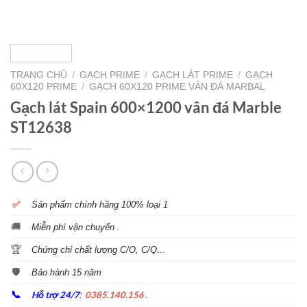
TRANG CHỦ
/
GẠCH PRIME
/
GẠCH LÁT PRIME
/
GẠCH
60X120 PRIME
/
GẠCH 60X120 PRIME VÂN ĐÁ MARBAL
Gạch lát Spain 600×1200 vân đá Marble
ST12638
✅
S
ản phẩm chính hãng 100% loại 1
🚚
Miễn phí vận chuyển .
🏆
Chứng chỉ chất lượng C/O, C/Q…
🛡️
Bảo hành 15 năm
📞
Hỗ trợ 24/7
0385.140.156 .
: