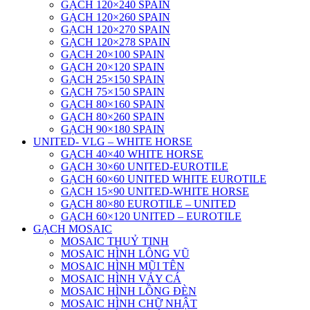
GẠCH 120×240 SPAIN
GẠCH 120×260 SPAIN
GẠCH 120×270 SPAIN
GẠCH 120×278 SPAIN
GẠCH 20×100 SPAIN
GẠCH 20×120 SPAIN
GẠCH 25×150 SPAIN
GẠCH 75×150 SPAIN
GẠCH 80×160 SPAIN
GẠCH 80×260 SPAIN
GẠCH 90×180 SPAIN
UNITED- VLG – WHITE HORSE
GẠCH 40×40 WHITE HORSE
GẠCH 30×60 UNITED-EUROTILE
GẠCH 60×60 UNITED WHITE EUROTILE
GẠCH 15×90 UNITED-WHITE HORSE
GẠCH 80×80 EUROTILE – UNITED
GẠCH 60×120 UNITED – EUROTILE
GẠCH MOSAIC
MOSAIC THUỶ TINH
MOSAIC HÌNH LÔNG VŨ
MOSAIC HÌNH MŨI TÊN
MOSAIC HÌNH VẢY CÁ
MOSAIC HÌNH LỒNG ĐÈN
MOSAIC HÌNH CHỮ NHẬT