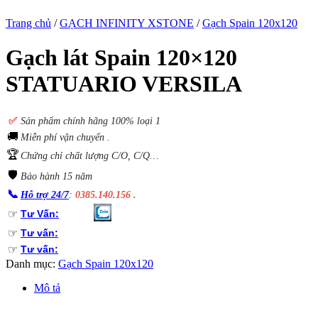
Trang chủ
/
GẠCH INFINITY XSTONE
/
Gạch Spain 120x120
Gạch lát Spain 120×120
STATUARIO VERSILA
✅
S
ản phẩm chính hãng 100% loại 1
🚚
Miễn phí vận chuyển .
🏆
Chứng chỉ chất lượng C/O, C/Q…
🛡️
Bảo hành 15 năm
📞
Hỗ trợ 24/7
:
0385.140.156 .
☞
Tư Vấn:
☞
Tư vấn:
☞
Tư vấn:
Danh mục:
Gạch Spain 120x120
Mô tả