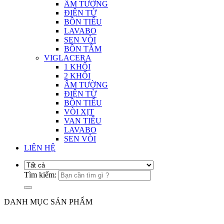
ÂM TƯỜNG
ĐIỆN TỬ
BỒN TIỂU
LAVABO
SEN VÒI
BỒN TẮM
VIGLACERA
1 KHỐI
2 KHỐI
ÂM TƯỜNG
ĐIỆN TỪ
BỒN TIỂU
VÒI XỊT
VAN TIỂU
LAVABO
SEN VÒI
LIÊN HỆ
Tìm kiếm:
DANH MỤC SẢN PHẨM