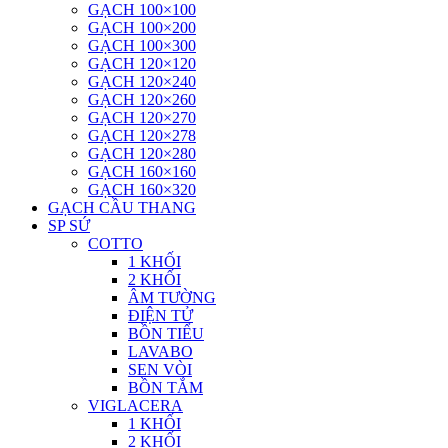
GẠCH 100×100
GẠCH 100×200
GẠCH 100×300
GẠCH 120×120
GẠCH 120×240
GẠCH 120×260
GẠCH 120×270
GẠCH 120×278
GẠCH 120×280
GẠCH 160×160
GẠCH 160×320
GẠCH CẦU THANG
SP SỨ
COTTO
1 KHỐI
2 KHỐI
ÂM TƯỜNG
ĐIỆN TỬ
BỒN TIỂU
LAVABO
SEN VÒI
BỒN TẮM
VIGLACERA
1 KHỐI
2 KHỐI