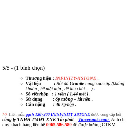
5/5 - (1 bình chọn)
Thương hiệu :
INFINITY-XSTONE
.
Vật liệu :
Bột đá
Granite
nung cao cấp (kháng
khuẩn , bề mặt mịn , dễ lau chùi …)
.
Số vỉên/hộp :
1
vỉên
( 1.44 mét )
.
Sử dụng
:
ốp tường – lát nền .
Cân nặng :
40
kg/hộp .
>>
Hiện mẫu
gạch 120×200 ININFINITY XSTONE
được cung cấp bởi
công ty TNHH TMĐT XNK Tín phát
–
Vinceramic.com
Anh chị
quý khách hàng liên hệ
0965.586.589
để được hưởng CTKM .