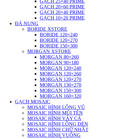
GẠCH 25×40 PRIME
GẠCH 20×60 PRIME
GẠCH 20×40 PRIME
GẠCH 10×20 PRIME
ĐÁ NUNG
BORIDE XSTORE
BORIDE 120×240
BORIDE 120×270
BORIDE 150×300
MORGAN XSTORE
MORGAN 80×260
MORGAN 90×180
MORGAN 120×240
MORGAN 120×260
MORGAN 120×270
MORGAN 130×270
MORGAN 150×300
MORGAN 160×320
GẠCH MOSAIC
MOSAIC HÌNH LÔNG VŨ
MOSAIC HÌNH MŨI TÊN
MOSAIC HÌNH VẢY CÁ
MOSAIC HÌNH LỒNG ĐÈN
MOSAIC HÌNH CHỮ NHẬT
MOSAIC HÌNH VUÔNG