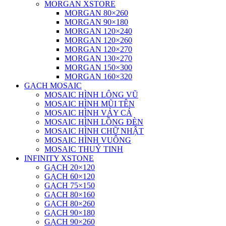
MORGAN XSTORE
MORGAN 80×260
MORGAN 90×180
MORGAN 120×240
MORGAN 120×260
MORGAN 120×270
MORGAN 130×270
MORGAN 150×300
MORGAN 160×320
GẠCH MOSAIC
MOSAIC HÌNH LÔNG VŨ
MOSAIC HÌNH MŨI TÊN
MOSAIC HÌNH VẢY CÁ
MOSAIC HÌNH LỒNG ĐÈN
MOSAIC HÌNH CHỮ NHẬT
MOSAIC HÌNH VUÔNG
MOSAIC THUỶ TINH
INFINITY XSTONE
GẠCH 20×120
GẠCH 60×120
GẠCH 75×150
GẠCH 80×160
GẠCH 80×260
GẠCH 90×180
GẠCH 90×260