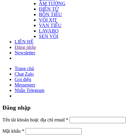
ÂM TƯỜNG
ĐIỆN TỪ
BỒN TIỂU
VÒI XỊT
VAN TIỂU
LAVABO
SEN VÒI
LIÊN HỆ
Đăng nhập
Newsletter
Trang chủ
Chat Zalo
Gọi điện
Messenger
Nhắn Telegram
Đăng nhập
Tên tài khoản hoặc địa chỉ email
*
Mật khẩu
*