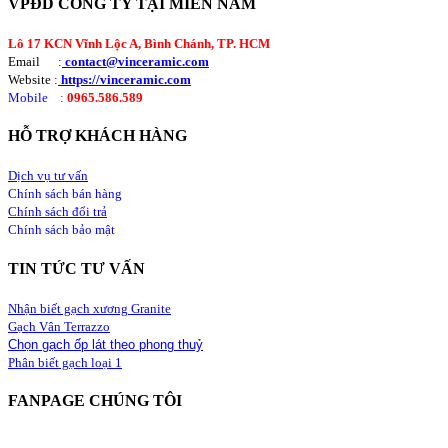
VPĐD CÔNG TY TẠI MIỀN NAM
Lô 17 KCN Vĩnh Lộc A, Bình Chánh, TP. HCM
Email :
contact@vinceramic.com
Website :
https://vinceramic.com
Mobile
:
0965.586.589
HỖ TRỢ KHÁCH HÀNG
Dịch vụ tư vấn
Chính sách bán hàng
Chính sách đổi trả
Chính sách bảo mật
TIN TỨC TƯ VẤN
Nhận biết gạch xương Granite
Gạch Vân Terrazzo
Chọn gạch ốp lát theo phong thuỷ
Phân biết gạch loại 1
FANPAGE CHÚNG TÔI