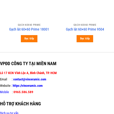
GẠCH 60X60 PRIME
GẠCH 60X60 PRIME
Gạch lát 60×60 Prime 18001
Gạch lát 60×60 Prime 9504
Đọc tiếp
Đọc tiếp
VPĐD CÔNG TY TẠI MIỀN NAM
Lô 17 KCN Vĩnh Lộc A, Bình Chánh, TP. HCM
Email :
contact@vinceramic.com
Website :
https://vinceramic.com
Mobile
:
0965.586.589
HỖ TRỢ KHÁCH HÀNG
Dịch vụ tư vấn