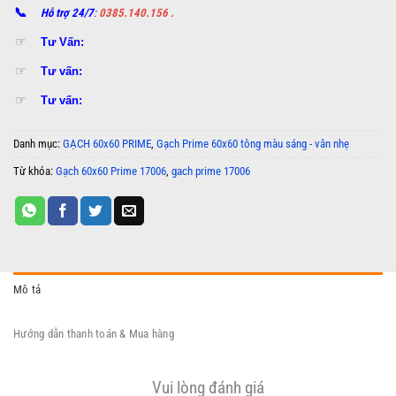
📞
Hỗ trợ 24/7
:
0385.140.156 .
☞
Tư Vấn:
☞
Tư vấn:
☞
Tư vấn:
Danh mục:
GẠCH 60x60 PRIME
,
Gạch Prime 60x60 tông màu sáng - vân nhẹ
Từ khóa:
Gạch 60x60 Prime 17006
,
gach prime 17006
Mô tả
Hướng dẫn thanh toán & Mua hàng
Vui lòng đánh giá