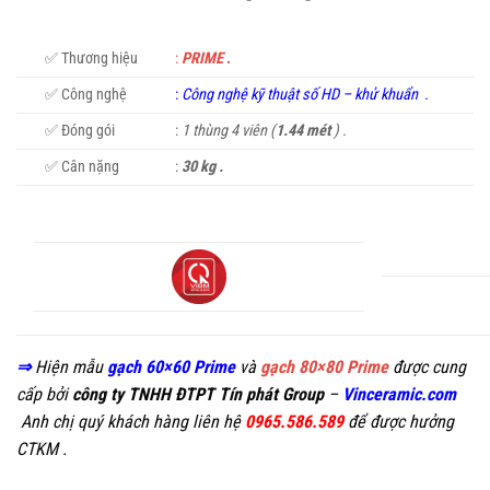
✅ Thương hiệu
:
PRIME
.
✅ Công nghệ
:
C
ông nghệ kỹ thuật số HD
–
khử khuẩn
.
✅ Đóng gói
:
1 thùng 4 viên (
1.44 mét
) .
✅ Cân nặng
:
30 kg .
⇒
Hiện mẫu
gạch 60×60 Prime
và
gạch 80×80 Prime
được cung
cấp bởi
công ty TNHH ĐTPT Tín phát Group
–
Vinceramic.com
Anh chị quý khách hàng liên hệ
0965.586.589
để được hưởng
CTKM .