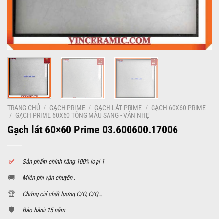
TRANG CHỦ
/
GẠCH PRIME
/
GẠCH LÁT PRIME
/
GẠCH 60X60 PRIME
/
GẠCH PRIME 60X60 TÔNG MÀU SÁNG - VÂN NHẸ
Gạch lát 60×60 Prime 03.600600.17006
✅
S
ản phẩm chính hãng 100% loại 1
🚚
Miễn phí vận chuyển .
🏆
Chứng chỉ chất lượng C/O, C/Q…
🛡️
Bảo hành 15 năm