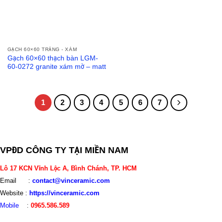
GẠCH 60×60 TRẮNG - XÁM
Gạch 60×60 thạch bàn LGM-
60-0272 granite xám mờ – matt
1
2
3
4
5
6
7
VPĐD CÔNG TY TẠI MIỀN NAM
Lô 17 KCN Vĩnh Lộc A, Bình Chánh, TP. HCM
Email :
contact@vinceramic.com
Website :
https://vinceramic.com
Mobile
:
0965.586.589