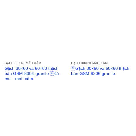
GẠCH 30X60 MÀU XÁM
GẠCH 30X60 MÀU XÁM
Gạch 30×60 và 60×60 thạch
Gạch 30×60 và 60×60 thạch
bàn GSM-8304-granite đá
bàn GSM-8306 granite
mờ – matt xám