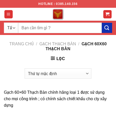
Chuyển
HOTLINE : 0385.140.156
đến
nội
dung
Tìm
kiếm:
TRANG CHỦ
/
GẠCH THẠCH BÀN
/
GẠCH 60X60
THẠCH BÀN
LỌC
Gạch 60×60 Thạch Bàn chính hãng loại 1 được sử dụng
cho mọi công trình ; có chính sách chiết khấu cho cty xây
dựng