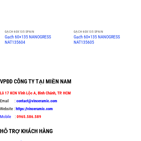
GẠCH 60X135 SPAIN
GẠCH 60X135 SPAIN
Gạch 60×135 NANOGRESS
Gạch 60×135 NANOGRESS
NAT135604
NAT135605
VPĐD CÔNG TY TẠI MIỀN NAM
Lô 17 KCN Vĩnh Lộc A, Bình Chánh, TP. HCM
Email :
contact@vinceramic.com
Website :
https://vinceramic.com
Mobile
:
0965.586.589
HỖ TRỢ KHÁCH HÀNG